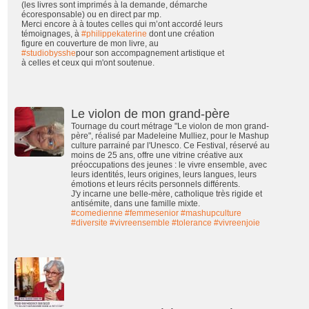
(les livres sont imprimés à la demande, démarche
écoresponsable) ou en direct par mp.
Merci encore à à toutes celles qui m’ont accordé leurs
témoignages, à
#philippekaterine
dont une création
figure en couverture de mon livre, au
#studiobysshe
pour son accompagnement artistique et
à celles et ceux qui m'ont soutenue.
Le violon de mon grand-père
Tournage du court métrage "Le violon de mon grand-
père", réalisé par Madeleine Mulliez, pour le Mashup
culture parrainé par l'Unesco. Ce Festival, réservé au
moins de 25 ans, offre une vitrine créative aux
préoccupations des jeunes : le vivre ensemble, avec
leurs identités, leurs origines, leurs langues, leurs
émotions et leurs récits personnels différents.
J'y incarne une belle-mère, catholique très rigide et
antisémite, dans une famille mixte.
#comedienne
#femmesenior
#mashupculture
#diversite
#vivreensemble
#tolerance
#vivreenjoie