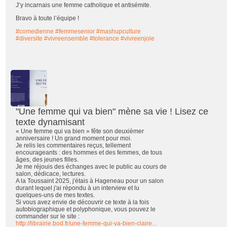
J’y incarnais une femme catholique et antisémite.
Bravo à toute l’équipe !
#comedienne
#femmesenior
#mashupculture
#diversite
#vivreensemble
#tolerance
#vivreenjoie
"Une femme qui va bien" mène sa vie ! Lisez ce
texte dynamisant
« Une femme qui va bien » fête son deuxièmer
anniversaire ! Un grand moment pour moi.
Je relis les commentaires reçus, tellement
encourageants : des hommes et des femmes, de tous
âges, des jeunes filles.
Je me réjouis des échanges avec le public au cours de
salon, dédicace, lectures.
A la Toussaint 2025, j'étais à Hageneau pour un salon
durant lequel j'ai répondu à un interview et lu
quelques-uns de mes textes.
Si vous avez envie de découvrir ce texte à la fois
autobiographique et polyphonique, vous pouvez le
commander sur le site :
http://librairie.bod.fr/une-femme-qui-va-bien-claire...