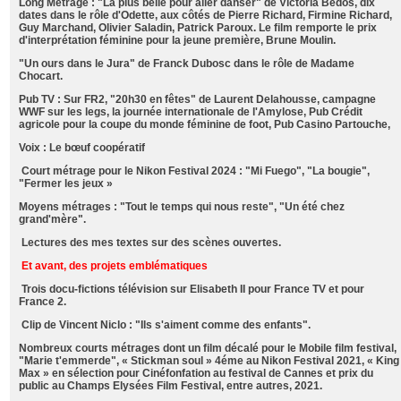
Long Métrage : "La plus belle pour aller danser" de Victoria Bedos, dix
dates dans le rôle d'Odette, aux côtés de Pierre Richard, Firmine Richard,
Guy Marchand, Olivier Saladin, Patrick Paroux. Le film remporte le prix
d'interprétation féminine pour la jeune première, Brune Moulin.
"Un ours dans le Jura" de Franck Dubosc dans le rôle de Madame
Chocart.
Pub TV : Sur FR2, "20h30 en fêtes" de Laurent Delahousse, campagne
WWF sur les legs, la journée internationale de l'Amylose,
Pub Crédit
agricole pour la coupe du monde féminine de foo
t,
Pub Casino Partouche,
Voix : Le bœuf coopératif
Court métrage pour le Nikon Festival
2024
: "
Mi Fuego
", "
La bougie
",
"
Fermer le
s
jeux »
Moyens métrages : "Tout le temps qui nous reste", "Un été chez
grand'mère".
Lectures des mes textes sur des scènes ouvertes.
Et avant, des projets emblématiques
Trois docu-fictions télévision sur Elisabeth II pour France TV et pour
France 2.
Clip de Vincent Niclo : "Ils s'aiment comme des enfants".
Nombreux courts métrages dont un film décalé pour le Mobile film festival,
"Marie t'emmerde", « Stickman soul » 4éme au Nikon Festival 2021, « King
Max » en sélection pour Cinéfonfation au festival de Cannes et prix du
public au Champs Elysées Film Festival, entre autres, 2021.