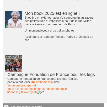
Mon book 2025 est en ligne !
Shooting en extérieur avec #elsageorgelin au travers
des petites rues et impasses autour de la rue Milton,
dans le 9ème arrondissement de Paris.
Un moment joyeux et de belles photos
A voir dans la rubrique Photos : Portrait et De pied en
cap.
Campagne Fondation de France pour les legs
Campagne Fondation de France pour les legs réalisée
par la talentueuse
#billiethomassin
avec
#moniquegrandperret
.
#pub
#comediennesenior
#fondationdefrance
#shooting
#ilovemyjob
Consulter toutes les news