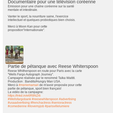
Documentaire pour une télévision coréenne
Emission pour une chaïne coréenne sur la santé
mentale et intestinale.
Vanter le sport, la nourriture saine, l'exercice
intellectuel et quelques probiotiques bien choisis.
Merci à Moon Kan pour cette
proposition"internationale".
Partie de pétanque avec Reese Whiterspoon
Reese Whitherspoon en route pour Paris avec la carte
"Wells Fargo Autograph Journey".
Campagne réalisée par le renommé Taïka Waititi.
Production : Bandits/Hungry Man USA.
Merci à
#meriemamari
de m'avoir proposée pour cette
partie de pétanque, sport bien français!
La vidéo de la campagne:
https://lnkd.in/e6R8NZ4i
#Wellsfargobank
#reesewhiterspoon
#advertising
#usaadvertising
#frenchactress
#senioractress
#comedienne
#ilovemyjob
#parisvillelumiere