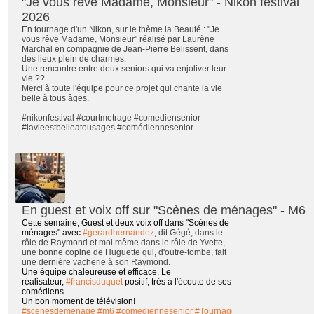
"Je vous rêve Madame, Monsieur" - Nikon festival
2026
En tournage d'un Nikon, sur le thème la Beauté : "Je
vous rêve Madame, Monsieur" réalisé par Laurène
Marchal en compagnie de Jean-Pierre Belissent, dans
des lieux plein de charmes.
Une rencontre entre deux seniors qui va enjoliver leur
vie ??
Merci à toute l'équipe pour ce projet qui chante la vie
belle à tous âges.
#nikonfestival
#courtmetrage
#comediensenior
#lavieestbelleatousages
#comédiennesenior
En guest et voix off sur "Scènes de ménages" - M6
Cette semaine, Guest et deux voix off dans "Scènes de
ménages" avec
#gerardhernandez
, dit Gégé, dans le
rôle de Raymond et moi même dans le rôle de Yvette,
une bonne
copine de Huguette qui, d'outre-tombe, fait
une dernière vacherie à son Raymond.
Une équipe chaleureuse et efficace. Le
réalisateur,
#francisduquet
positif, très à l'écoute de ses
comédiens.
Un bon moment de télévision!
#scenesdemenage
#m6
#comediennesenior
#TournageTV
#ilovemyjob
#whi