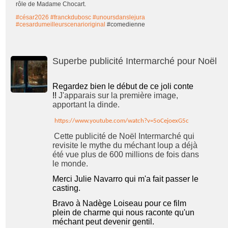
rôle de Madame Chocart.
#césar2026
#franckdubosc
#unoursdanslejura
#cesardumeilleurscenarioriginal
#comedienne
Superbe publicité Intermarché pour Noël
Regardez bien le début de ce joli conte
!!
J'apparais sur la première image,
apportant la dinde.
https://www.youtube.com/watch?v=5oCejoexG5c
Cette publicité de Noël Intermarché qui
revisite le mythe du méchant loup a déjà
été vue plus de 600 millions de fois dans
le monde.
Merci
Julie Navarro
qui m'a fait passer le
casting.
Bravo à
Nadège Loiseau
pour ce film
plein de charme qui nous raconte qu'un
méchant peut devenir gentil.