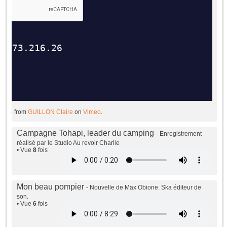
2016
from
GUILLON Claire
on
Vimeo
.
Campagne Tohapi, leader du camping
- Enregistrement
réalisé par le Studio Au revoir Charlie
• Vue
8
fois
Mon beau pompier
- Nouvelle de Max Obione. Ska éditeur de
son.
• Vue
6
fois