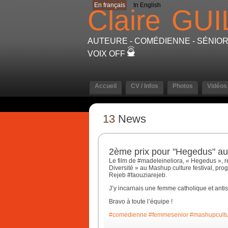
En français
In English
Claire
GUI
AUTEURE - COMÉDIENNE - SÉNIOR 
VOIX OFF
Accueil
CV / Infos
Photos
Vidéos
13
News
2ème prix pour "Hegedus" au
Le film de #madeleineliora, « Hegedus », réci
Diversité » au Mashup culture festival, p
Rejeb #faouziarejeb.
J’y incarnais une femme catholique et anti
Bravo à toute l’équipe !
#comedienne
#femmesenior
#mashupcult