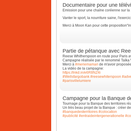
Documentaire pour une télév
Emission pour une chaïne coréenne sur la s
Vanter le sport, la nourriture saine, l'exerc
Merci à Moon Kan pour cette proposition"in
Partie de pétanque avec Re
Reese Whitherspoon en route pour Paris av
Campagne réalisée par le renommé Taïka W
Merci à
#meriemamari
de m'avoir proposée 
La vidéo de la campagne:
https://lnkd.in/e6R8NZ4i
#Wellsfargobank
#reesewhiterspoon
#adve
#parisvillelumiere
Campagne pour la Banque des
Tournage pour la Banque des territoires r
Un très beau projet de la Banque : créer de
#banquedesterritoires
#colocation
#publicité
#entraideintergenerationelle
#co