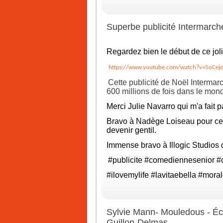
Superbe publicité Intermarch
Regardez bien le début de ce joli
https://www.youtube.com/watch?v=5oCej
Cette publicité de Noël Intermar
600 millions de fois dans le mon
Merci
Julie Navarro
qui m'a fait p
Bravo à
Nadège Loiseau
pour ce
devenir gentil.
Immense bravo à Illogic Studios q
#publicite
#comediennesenior
#
#ilovemylife
#lavitaebella
#moral
Sylvie Mann- Mouledous - Écr
Guillon-Delmas