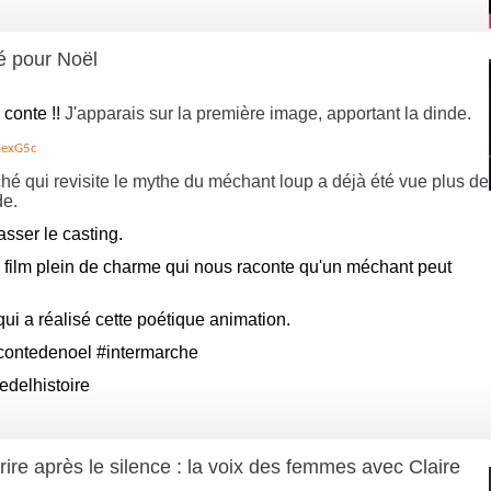
é pour Noël
 conte !!
J'apparais sur la première image, apportant la dinde.
oexG5c
ché qui revisite le mythe du méchant loup a déjà été vue plus de
de.
asser le casting.
 film plein de charme qui nous raconte qu'un méchant peut
ui a réalisé cette poétique animation.
contedenoel
#intermarche
edelhistoire
ire après le silence : la voix des femmes avec Claire