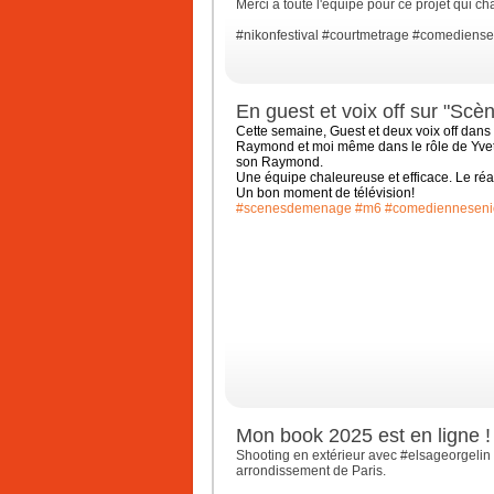
Merci à toute l'équipe pour ce projet qui ch
#nikonfestival
#courtmetrage
#comediense
En guest et voix off sur "Sc
Cette semaine, Guest et deux voix off da
Raymond et moi même dans le rôle de Yve
son Raymond.
Une équipe chaleureuse et efficace. Le réa
Un bon moment de télévision!
#scenesdemenage
#m6
#comedienneseni
Mon book 2025 est en ligne !
Shooting en extérieur avec #elsageorgelin 
arrondissement de Paris.