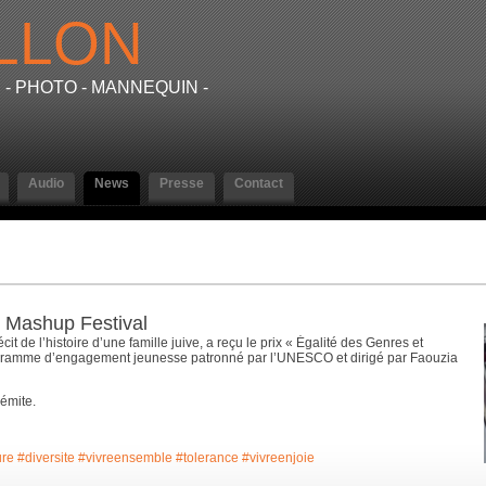
LLON
- PHOTO - MANNEQUIN -
Audio
News
Presse
Contact
 Mashup Festival
t de l’histoire d’une famille juive, a reçu le prix « Égalité des Genres et
rogramme d’engagement jeunesse patronné par l’UNESCO et dirigé par Faouzia
sémite.
ure
#diversite
#vivreensemble
#tolerance
#vivreenjoie