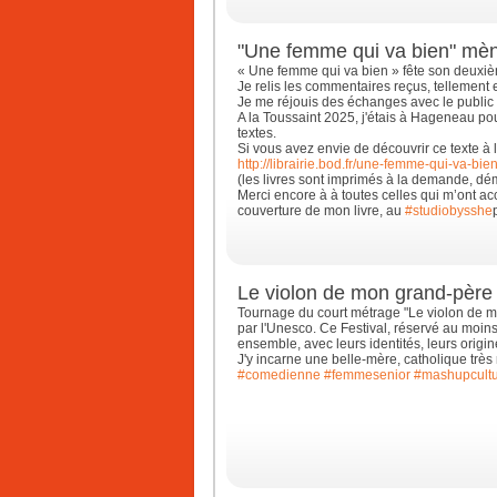
"Une femme qui va bien" mène
« Une femme qui va bien » fête son deuxiè
Je relis les commentaires reçus, tellement
Je me réjouis des échanges avec le public 
A la Toussaint 2025, j'étais à Hageneau po
textes.
Si vous avez envie de découvrir ce texte à
http://librairie.bod.fr/une-femme-qui-va-bien-
(les livres sont imprimés à la demande, d
Merci encore à à toutes celles qui m’ont a
couverture de mon livre, au
#studiobysshe
Le violon de mon grand-père
Tournage du court métrage "Le violon de mo
par l'Unesco. Ce Festival, réservé au moins
ensemble, avec leurs identités, leurs origin
J'y incarne une belle-mère, catholique très 
#comedienne
#femmesenior
#mashupcult