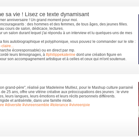
 sa vie ! Lisez ce texte dynamisant
mer anniversaire ! Un grand moment pour moi.
 encourageants : des hommes et des femmes, de tous âges, des jeunes filles.
au cours de salon, dédicace, lectures.
ur un salon durant lequel j'ai répondu à un interview et lu quelques-uns de mes
 la fois autobiographique et polyphonique, vous pouvez le commander sur le site :
claire...
émarche écoresponsable) ou en direct par mp.
ccordé leurs témoignages, à
#philippekaterine
dont une création figure en
pour son accompagnement artistique et à celles et ceux qui m'ont soutenue.
n grand-père", réalisé par Madeleine Mulliez, pour le Mashup culture parrainé
 de 25 ans, offre une vitrine créative aux préoccupations des jeunes : le vivre
es, leurs langues, leurs émotions et leurs récits personnels différents.
rigide et antisémite, dans une famille mixte.
ure
#diversite
#vivreensemble
#tolerance
#vivreenjoie