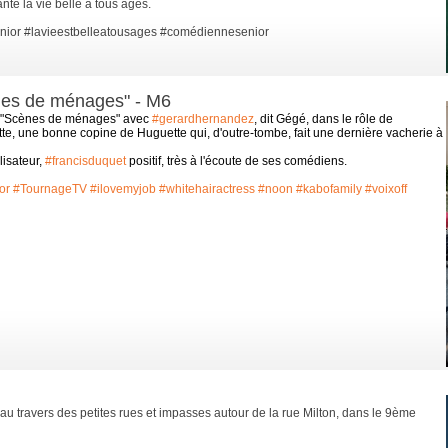
ante la vie belle à tous âges.
nior
#lavieestbelleatousages
#comédiennesenior
ènes de ménages" - M6
ns "Scènes de ménages" avec
#gerardhernandez
, dit Gégé, dans le rôle de
tte, une bonne
copine de Huguette qui, d'outre-tombe, fait une dernière vacherie à
lisateur,
#francisduquet
positif, très à l'écoute de ses comédiens.
or
#TournageTV
#ilovemyjob
#whitehairactress
#noon
#kabofamily
#voixoff
au travers des petites rues et impasses autour de la rue Milton, dans le 9ème