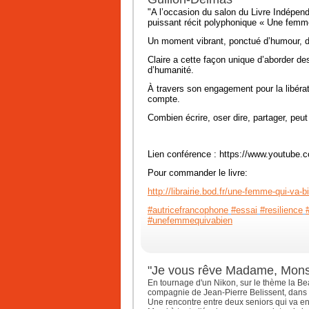
"A l’occasion du salon du Livre Indépenda
puissant récit polyphonique « Une femm
Un moment vibrant, ponctué d’humour, de
Claire a cette façon unique d’aborder de
d’humanité.
À travers son engagement pour la libér
compte.
Combien écrire, oser dire, partager, peut
Lien conférence : https://www.youtu
Pour commander le livre:
http://librairie.bod.fr/une-femme-qui-va-bi
#autricefrancophone
#essai
#resilience
#unefemmequivabien
"Je vous rêve Madame, Monsie
En tournage d'un Nikon, sur le thème la B
compagnie de Jean-Pierre Belissent, dans 
Une rencontre entre deux seniors qui va enj