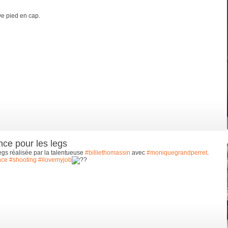
 De pied en cap.
ce pour les legs
gs réalisée par la talentueuse
#billiethomassin
avec
#moniquegrandperret
.
nce
#shooting
#ilovemyjob