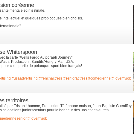
ision coréenne
anté mentale et intestinale.
ice intellectuel et quelques probiotiques bien choisis.
ternationale".
ese Whiterspoon
ec la carte "Wells Fargo Autograph Journey".
aititi. Production : Bandits/Hungry Man USA.
pour cette partie de pétanque, sport bien français!
rtising
#usaadvertising
#frenchactress
#senioractress
#comedienne
#ilovemyjob
 territoires
éalisé par Tristan Lhomme, Production Téléphone maison, Jean-Baptiste Gueniffey.
s colocations juniors/seniors pour le bonheur des uns et des autres.
mediennesenior
#ilovemyjob