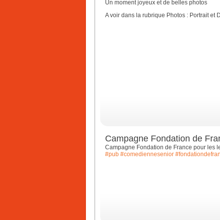
Un moment joyeux et de belles photos
A voir dans la rubrique Photos : Portrait et
Campagne Fondation de Fran
Campagne Fondation de France pour les le
#pub
#comediennesenior
#fondationdefra