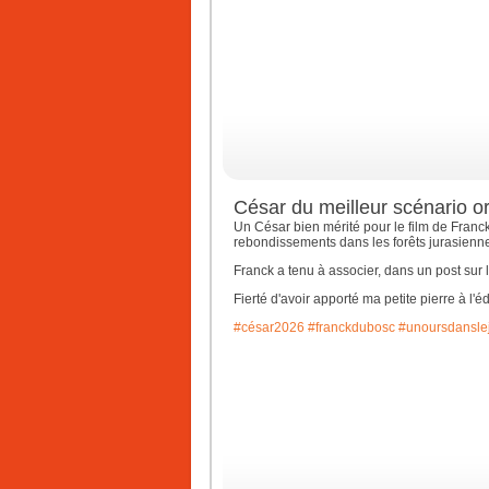
César du meilleur scénario or
Un César bien mérité pour le film de Franc
rebondissements dans les forêts jurasienn
Franck a tenu à associer, dans un post sur 
Fierté d'avoir apporté ma petite pierre à l'
#césar2026
#franckdubosc
#unoursdansle