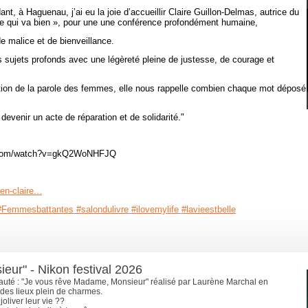
nt, à Haguenau, j’ai eu la joie d’accueillir Claire Guillon-Delmas, autrice du
e qui va bien », pour une une conférence profondément humaine,
 malice et de bienveillance.
s sujets profonds avec une légèreté pleine de justesse, de courage et
ation de la parole des femmes, elle nous rappelle combien chaque mot déposé
 devenir un acte de réparation et de solidarité."
be.com/watch?v=gkQ2WoNHFJQ
en-claire...
#Femmesbattantes
#salondulivre
#ilovemylife
#lavieestbelle
ur" - Nikon festival 2026
eauté : "Je vous rêve Madame, Monsieur" réalisé par Laurène Marchal en
des lieux plein de charmes.
oliver leur vie ??