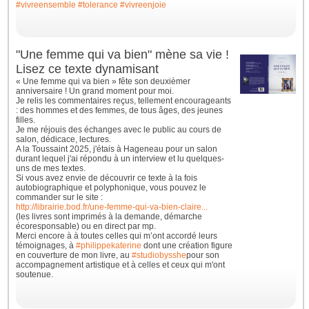
#vivreensemble
#tolerance
#vivreenjoie
"Une femme qui va bien" mène sa vie !
Lisez ce texte dynamisant
« Une femme qui va bien » fête son deuxièmer
anniversaire ! Un grand moment pour moi.
Je relis les commentaires reçus, tellement encourageants
: des hommes et des femmes, de tous âges, des jeunes
filles.
Je me réjouis des échanges avec le public au cours de
salon, dédicace, lectures.
A la Toussaint 2025, j'étais à Hageneau pour un salon
durant lequel j'ai répondu à un interview et lu quelques-
uns de mes textes.
Si vous avez envie de découvrir ce texte à la fois
autobiographique et polyphonique, vous pouvez le
commander sur le site :
http://librairie.bod.fr/une-femme-qui-va-bien-claire...
(les livres sont imprimés à la demande, démarche
écoresponsable) ou en direct par mp.
Merci encore à à toutes celles qui m’ont accordé leurs
témoignages, à
#philippekaterine
dont une création figure
en couverture de mon livre, au
#studiobysshe
pour son
accompagnement artistique et à celles et ceux qui m'ont
soutenue.