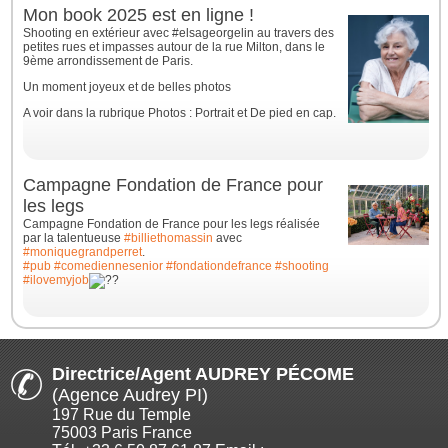
Mon book 2025 est en ligne !
Shooting en extérieur avec #elsageorgelin au travers des
petites rues et impasses autour de la rue Milton, dans le
9ème arrondissement de Paris.
Un moment joyeux et de belles photos
A voir dans la rubrique Photos : Portrait et De pied en cap.
Campagne Fondation de France pour
les legs
Campagne Fondation de France pour les legs réalisée
par la talentueuse
#billiethomassin
avec
#moniquegrandperret
.
#pub
#comediennesenior
#fondationdefrance
#shooting
#ilovemyjob
Directrice/Agent AUDREY PÉCOME
(Agence Audrey PI)
197 Rue du Temple
75003 Paris France