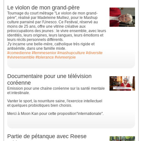
Le violon de mon grand-père
Tournage du court métrage "Le violon de mon grand-
père", réalisé par Madeleine Mulliez, pour le Mashup
culture parrainé par l'Unesco. Ce Festival, réservé au
moins de 25 ans, offre une vitrine créative aux
préoccupations des jeunes : le vivre ensemble, avec leurs
identités, leurs origines, leurs langues, leurs émotions et
leurs récits personnels différents.
J'y incarne une belle-mère, catholique très rigide et
antisémite, dans une famille mixte.
#comedienne
#femmesenior
#mashupculture
#diversite
#vivreensemble
#tolerance
#vivreenjoie
Documentaire pour une télévision
coréenne
Emission pour une chaïne coréenne sur la santé mentale
et intestinale.
Vanter le sport, la nourriture saine, l'exercice intellectuel
et quelques probiotiques bien choisis.
Merci à Moon Kan pour cette proposition"internationale".
Partie de pétanque avec Reese