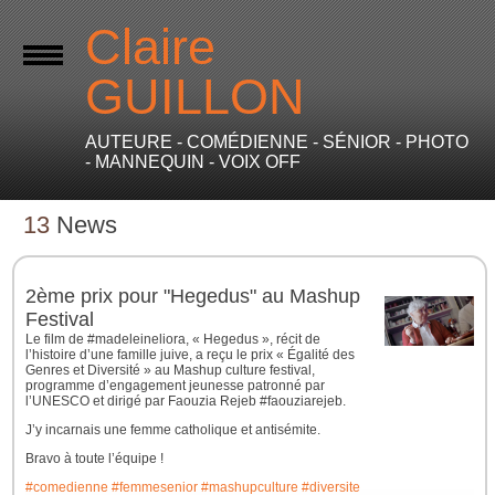
Claire
GUILLON
AUTEURE - COMÉDIENNE - SÉNIOR - PHOTO
- MANNEQUIN - VOIX OFF
13
News
2ème prix pour "Hegedus" au Mashup
Festival
Le film de #madeleineliora, « Hegedus », récit de
l’histoire d’une famille juive, a reçu le prix « Égalité des
Genres et Diversité » au Mashup culture festival,
programme d’engagement jeunesse patronné par
l’UNESCO et dirigé par Faouzia Rejeb #faouziarejeb.
J’y incarnais une femme catholique et antisémite.
Bravo à toute l’équipe !
#comedienne
#femmesenior
#mashupculture
#diversite