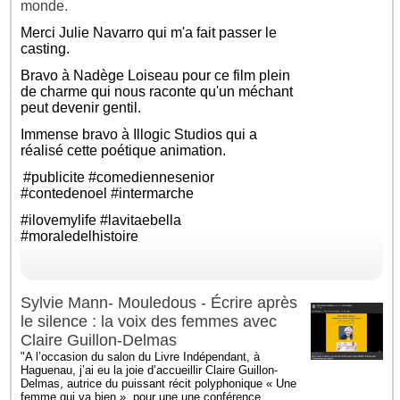
monde.
Merci
Julie Navarro
qui m'a fait passer le
casting.
Bravo à
Nadège Loiseau
pour ce film plein
de charme qui nous raconte qu'un méchant
peut devenir gentil.
Immense bravo à Illogic Studios qui a
réalisé cette poétique animation.
#publicite
#comediennesenior
#contedenoel
#intermarche
#ilovemylife
#lavitaebella
#moraledelhistoire
Sylvie Mann- Mouledous - Écrire après
le silence : la voix des femmes avec
Claire Guillon-Delmas
"A l’occasion du salon du Livre Indépendant, à
Haguenau, j’ai eu la joie d’accueillir Claire Guillon-
Delmas, autrice du puissant récit polyphonique « Une
femme qui va bien », pour une une conférence