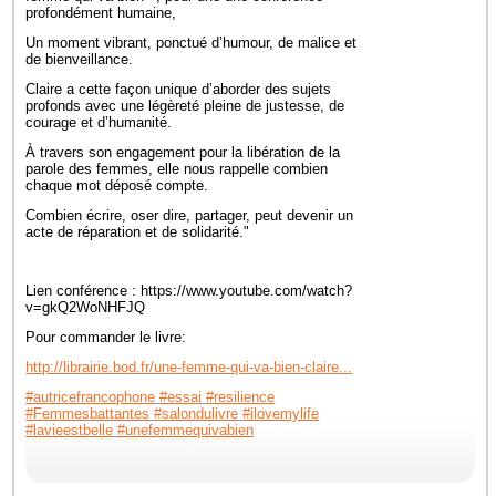
profondément humaine,
Un moment vibrant, ponctué d’humour, de malice et
de bienveillance.
Claire a cette façon unique d’aborder des sujets
profonds avec une légèreté pleine de justesse, de
courage et d’humanité.
À travers son engagement pour la libération de la
parole des femmes, elle nous rappelle combien
chaque mot déposé compte.
Combien écrire, oser dire, partager, peut devenir un
acte de réparation et de solidarité."
Lien conférence : https://www.youtube.com/watch?
v=gkQ2WoNHFJQ
Pour commander le livre:
http://librairie.bod.fr/une-femme-qui-va-bien-claire...
#autricefrancophone
#essai
#resilience
#Femmesbattantes
#salondulivre
#ilovemylife
#lavieestbelle
#unefemmequivabien