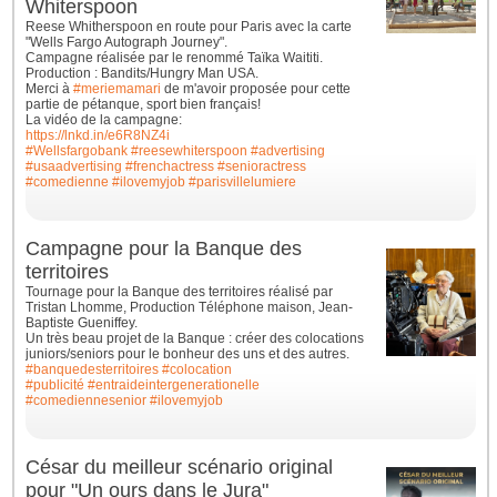
Whiterspoon
Reese Whitherspoon en route pour Paris avec la carte
"Wells Fargo Autograph Journey".
Campagne réalisée par le renommé Taïka Waititi.
Production : Bandits/Hungry Man USA.
Merci à
#meriemamari
de m'avoir proposée pour cette
partie de pétanque, sport bien français!
La vidéo de la campagne:
https://lnkd.in/e6R8NZ4i
#Wellsfargobank
#reesewhiterspoon
#advertising
#usaadvertising
#frenchactress
#senioractress
#comedienne
#ilovemyjob
#parisvillelumiere
Campagne pour la Banque des
territoires
Tournage pour la Banque des territoires réalisé par
Tristan Lhomme, Production Téléphone maison, Jean-
Baptiste Gueniffey.
Un très beau projet de la Banque : créer des colocations
juniors/seniors pour le bonheur des uns et des autres.
#banquedesterritoires
#colocation
#publicité
#entraideintergenerationelle
#comediennesenior
#ilovemyjob
César du meilleur scénario original
pour "Un ours dans le Jura"