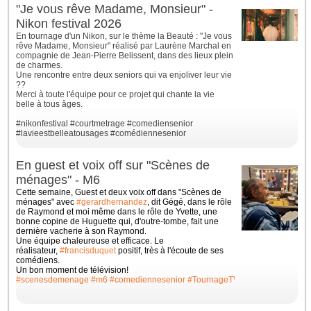
"Je vous rêve Madame, Monsieur" -
Nikon festival 2026
En tournage d'un Nikon, sur le thème la Beauté : "Je vous
rêve Madame, Monsieur" réalisé par Laurène Marchal en
compagnie de Jean-Pierre Belissent, dans des lieux plein
de charmes.
Une rencontre entre deux seniors qui va enjoliver leur vie
??
Merci à toute l'équipe pour ce projet qui chante la vie
belle à tous âges.
#nikonfestival
#courtmetrage
#comediensenior
#lavieestbelleatousages
#comédiennesenior
En guest et voix off sur "Scènes de
ménages" - M6
Cette semaine, Guest et deux voix off dans "Scènes de
ménages" avec
#gerardhernandez
, dit Gégé, dans le rôle
de Raymond et moi même dans le rôle de Yvette, une
bonne
copine de Huguette qui, d'outre-tombe, fait une
dernière vacherie à son Raymond.
Une équipe chaleureuse et efficace. Le
réalisateur,
#francisduquet
positif, très à l'écoute de ses
comédiens.
Un bon moment de télévision!
#scenesdemenage
#m6
#comediennesenior
#TournageTV
#ilovemyjob
#whit