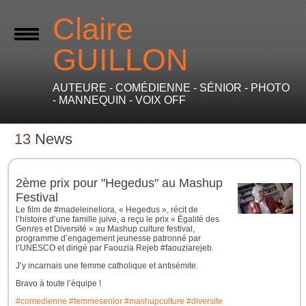
Claire
GUILLON
AUTEURE - COMÉDIENNE - SÉNIOR - PHOTO
- MANNEQUIN - VOIX OFF
13
News
2ème prix pour "Hegedus" au Mashup
Festival
Le film de #madeleineliora, « Hegedus », récit de
l’histoire d’une famille juive, a reçu le prix « Égalité des
Genres et Diversité » au Mashup culture festival,
programme d’engagement jeunesse patronné par
l’UNESCO et dirigé par Faouzia Rejeb #faouziarejeb.
J’y incarnais une femme catholique et antisémite.
Bravo à toute l’équipe !
#comedienne
#femmesenior
#mashupculture
#diversite