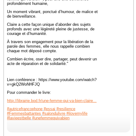
profondément humaine,
Un moment vibrant, ponctué d’humour, de malice et
de bienveillance.
Claire a cette façon unique d’aborder des sujets
profonds avec une légèreté pleine de justesse, de
courage et d’humanité.
À travers son engagement pour la libération de la
parole des femmes, elle nous rappelle combien
chaque mot déposé compte.
Combien écrire, oser dire, partager, peut devenir un
acte de réparation et de solidarité."
Lien conférence : https://www.youtube.com/watch?
v=gkQ2WoNHFJQ
Pour commander le livre:
http://librairie.bod.fr/une-femme-qui-va-bien-claire...
#autricefrancophone
#essai
#resilience
#Femmesbattantes
#salondulivre
#ilovemylife
#lavieestbelle
#unefemmequivabien