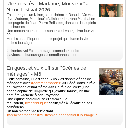
"Je vous rêve Madame, Monsieur" -
Nikon festival 2026
En tournage d'un Nikon, sur le thème la Beauté : "Je vous
rêve Madame, Monsieur" réalisé par Laurène Marchal en
compagnie de Jean-Pierre Belissent, dans des lieux plein
de charmes.
Une rencontre entre deux seniors qui va enjoliver leur vie
??
Merci à toute l'équipe pour ce projet qui chante la vie
belle à tous âges.
#nikonfestival
#courtmetrage
#comediensenior
#lavieestbelleatousages
#comédiennesenior
En guest et voix off sur "Scènes de
ménages" - M6
Cette semaine, Guest et deux voix off dans "Scènes de
ménages" avec
#gerardhernandez
, dit Gégé, dans le rôle
de Raymond et moi même dans le rôle de Yvette, une
bonne
copine de Huguette qui, d'outre-tombe, fait une
dernière vacherie à son Raymond.
Une équipe chaleureuse et efficace. Le
réalisateur,
#francisduquet
positif, très à l'écoute de ses
comédiens.
Un bon moment de télévision!
#scenesdemenage
#m6
#comediennesenior
#TournageTV
#ilovemyjob
#whit