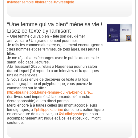
#vivreensemble
#tolerance
#vivreenjoie
"Une femme qui va bien" mène sa vie !
Lisez ce texte dynamisant
« Une femme qui va bien » fête son deuxièmer
anniversaire ! Un grand moment pour moi.
Je relis les commentaires reçus, tellement encourageants
: des hommes et des femmes, de tous âges, des jeunes
filles.
Je me réjouis des échanges avec le public au cours de
salon, dédicace, lectures.
A la Toussaint 2025, j'étais à Hageneau pour un salon
durant lequel j'ai répondu à un interview et lu quelques-
uns de mes textes.
Si vous avez envie de découvrir ce texte à la fois
autobiographique et polyphonique, vous pouvez le
commander sur le site :
http://librairie.bod.fr/une-femme-qui-va-bien-claire...
(les livres sont imprimés à la demande, démarche
écoresponsable) ou en direct par mp.
Merci encore à à toutes celles qui m’ont accordé leurs
témoignages, à
#philippekaterine
dont une création figure
en couverture de mon livre, au
#studiobysshe
pour son
accompagnement artistique et à celles et ceux qui m'ont
soutenue.