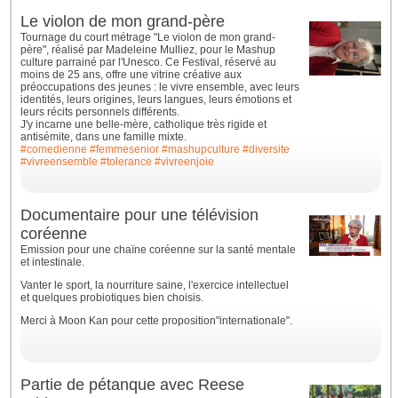
Le violon de mon grand-père
Tournage du court métrage "Le violon de mon grand-
père", réalisé par Madeleine Mulliez, pour le Mashup
culture parrainé par l'Unesco. Ce Festival, réservé au
moins de 25 ans, offre une vitrine créative aux
préoccupations des jeunes : le vivre ensemble, avec leurs
identités, leurs origines, leurs langues, leurs émotions et
leurs récits personnels différents.
J'y incarne une belle-mère, catholique très rigide et
antisémite, dans une famille mixte.
#comedienne
#femmesenior
#mashupculture
#diversite
#vivreensemble
#tolerance
#vivreenjoie
Documentaire pour une télévision
coréenne
Emission pour une chaïne coréenne sur la santé mentale
et intestinale.
Vanter le sport, la nourriture saine, l'exercice intellectuel
et quelques probiotiques bien choisis.
Merci à Moon Kan pour cette proposition"internationale".
Partie de pétanque avec Reese