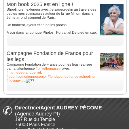
Mon book 2025 est en ligne !
Shooting en extérieur avec #elsageorgelin au travers des
petites rues et impasses autour de la rue Milton, dans le
9ème arrondissement de Paris.
Un moment joyeux et de belles photos
A voir dans la rubrique Photos : Portrait et De pied en cap.
Campagne Fondation de France pour
les legs
Campagne Fondation de France pour les legs réalisée
par la talentueuse
#billiethomassin
avec
#moniquegrandperret
.
#pub
#comediennesenior
#fondationdefrance
#shooting
#ilovemyjob
Directrice/Agent AUDREY PÉCOME
(Agence Audrey PI)
197 Rue du Temple
75003 Paris France