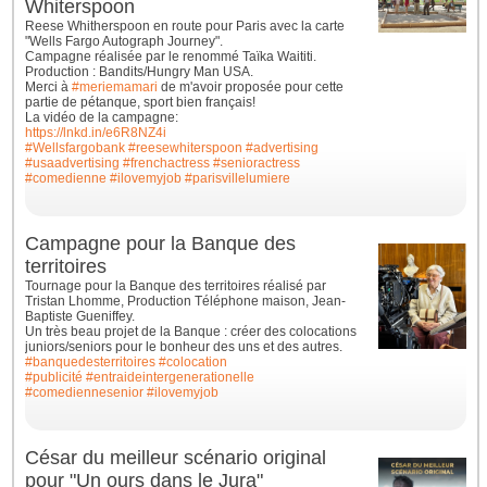
Whiterspoon
Reese Whitherspoon en route pour Paris avec la carte
"Wells Fargo Autograph Journey".
Campagne réalisée par le renommé Taïka Waititi.
Production : Bandits/Hungry Man USA.
Merci à
#meriemamari
de m'avoir proposée pour cette
partie de pétanque, sport bien français!
La vidéo de la campagne:
https://lnkd.in/e6R8NZ4i
#Wellsfargobank
#reesewhiterspoon
#advertising
#usaadvertising
#frenchactress
#senioractress
#comedienne
#ilovemyjob
#parisvillelumiere
Campagne pour la Banque des
territoires
Tournage pour la Banque des territoires réalisé par
Tristan Lhomme, Production Téléphone maison, Jean-
Baptiste Gueniffey.
Un très beau projet de la Banque : créer des colocations
juniors/seniors pour le bonheur des uns et des autres.
#banquedesterritoires
#colocation
#publicité
#entraideintergenerationelle
#comediennesenior
#ilovemyjob
César du meilleur scénario original
pour "Un ours dans le Jura"