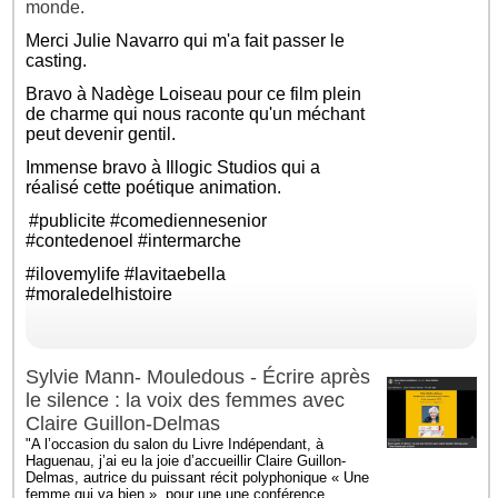
monde.
Merci
Julie Navarro
qui m'a fait passer le
casting.
Bravo à
Nadège Loiseau
pour ce film plein
de charme qui nous raconte qu'un méchant
peut devenir gentil.
Immense bravo à Illogic Studios qui a
réalisé cette poétique animation.
#publicite
#comediennesenior
#contedenoel
#intermarche
#ilovemylife
#lavitaebella
#moraledelhistoire
Sylvie Mann- Mouledous - Écrire après
le silence : la voix des femmes avec
Claire Guillon-Delmas
"A l’occasion du salon du Livre Indépendant, à
Haguenau, j’ai eu la joie d’accueillir Claire Guillon-
Delmas, autrice du puissant récit polyphonique « Une
femme qui va bien », pour une une conférence