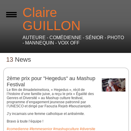
Claire
GUILLON
AUTEURE - COMÉDIENNE - SÉNIOR - PHOTO
- MANNEQUIN - VOIX OFF
13
News
2ème prix pour "Hegedus" au Mashup
Festival
Le film de #madeleineliora, « Hegedus », récit de
l’histoire d’une famille juive, a reçu le prix « Égalité des
Genres et Diversité » au Mashup culture festival,
programme d’engagement jeunesse patronné par
l’UNESCO et dirigé par Faouzia Rejeb #faouziarejeb.
J’y incarnais une femme catholique et antisémite.
Bravo à toute l’équipe !
#comedienne
#femmesenior
#mashupculture
#diversite