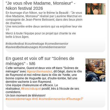
"Je vous rêve Madame, Monsieur" -
Nikon festival 2026
En tournage d'un Nikon, sur le thème la Beauté : "Je vous
rêve Madame, Monsieur" réalisé par Laurène Marchal en
compagnie de Jean-Pierre Belissent, dans des lieux plein
de charmes.
Une rencontre entre deux seniors qui va enjoliver leur vie
??
Merci à toute l'équipe pour ce projet qui chante la vie
belle à tous âges.
#nikonfestival
#courtmetrage
#comediensenior
#lavieestbelleatousages
#comédiennesenior
En guest et voix off sur "Scènes de
ménages" - M6
Cette semaine, Guest et deux voix off dans "Scènes de
ménages" avec
#gerardhernandez
, dit Gégé, dans le rôle
de Raymond et moi même dans le rôle de Yvette, une
bonne
copine de Huguette qui, d'outre-tombe, fait une
dernière vacherie à son Raymond.
Une équipe chaleureuse et efficace. Le
réalisateur,
#francisduquet
positif, très à l'écoute de ses
comédiens.
Un bon moment de télévision!
#scenesdemenage
#m6
#comediennesenior
#TournageTV
#ilovemyjob
#whit