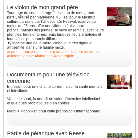
Le violon de mon grand-père
Tournage du court métrage "Le violon de mon grand-
père", réalisé par Madeleine Mulliez, pour le Mashup
culture parrainé par l'Unesco. Ce Festival, réservé au
moins de 25 ans, offre une vitrine créative aux
préoccupations des jeunes : le vivre ensemble, avec leurs
identités, leurs origines, leurs langues, leurs émotions et
leurs récits personnels différents.
J'y incarne une belle-mère, catholique très rigide et
antisémite, dans une famille mixte.
#comedienne
#femmesenior
#mashupculture
#diversite
#vivreensemble
#tolerance
#vivreenjoie
Documentaire pour une télévision
coréenne
Emission pour une chaïne coréenne sur la santé mentale
et intestinale.
Vanter le sport, la nourriture saine, l'exercice intellectuel
et quelques probiotiques bien choisis.
Merci à Moon Kan pour cette proposition"internationale".
Partie de pétanque avec Reese