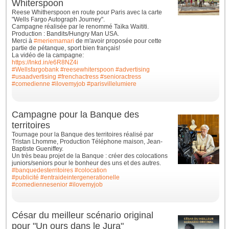
Whiterspoon
Reese Whitherspoon en route pour Paris avec la carte
"Wells Fargo Autograph Journey".
Campagne réalisée par le renommé Taïka Waititi.
Production : Bandits/Hungry Man USA.
Merci à
#meriemamari
de m'avoir proposée pour cette
partie de pétanque, sport bien français!
La vidéo de la campagne:
https://lnkd.in/e6R8NZ4i
#Wellsfargobank
#reesewhiterspoon
#advertising
#usaadvertising
#frenchactress
#senioractress
#comedienne
#ilovemyjob
#parisvillelumiere
Campagne pour la Banque des
territoires
Tournage pour la Banque des territoires réalisé par
Tristan Lhomme, Production Téléphone maison, Jean-
Baptiste Gueniffey.
Un très beau projet de la Banque : créer des colocations
juniors/seniors pour le bonheur des uns et des autres.
#banquedesterritoires
#colocation
#publicité
#entraideintergenerationelle
#comediennesenior
#ilovemyjob
César du meilleur scénario original
pour "Un ours dans le Jura"