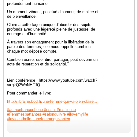
profondément humaine,
Un moment vibrant, ponctué d’humour, de malice et
de bienveillance.
Claire a cette façon unique d’aborder des sujets
profonds avec une légèreté pleine de justesse, de
courage et d’humanité.
À travers son engagement pour la libération de la
parole des femmes, elle nous rappelle combien
chaque mot déposé compte.
Combien écrire, oser dire, partager, peut devenir un
acte de réparation et de solidarité."
Lien conférence : https://www.youtube.com/watch?
v=gkQ2WoNHFJQ
Pour commander le livre:
http://librairie.bod.fr/une-femme-qui-va-bien-claire...
#autricefrancophone
#essai
#resilience
#Femmesbattantes
#salondulivre
#ilovemylife
#lavieestbelle
#unefemmequivabien