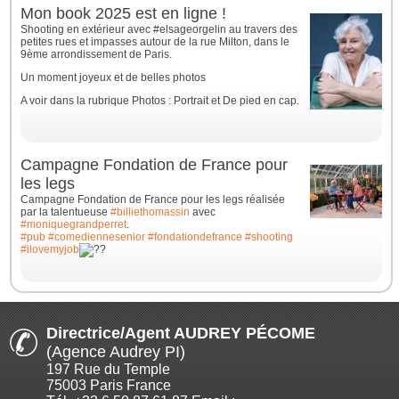
Mon book 2025 est en ligne !
Shooting en extérieur avec #elsageorgelin au travers des
petites rues et impasses autour de la rue Milton, dans le
9ème arrondissement de Paris.
Un moment joyeux et de belles photos
A voir dans la rubrique Photos : Portrait et De pied en cap.
Campagne Fondation de France pour
les legs
Campagne Fondation de France pour les legs réalisée
par la talentueuse
#billiethomassin
avec
#moniquegrandperret
.
#pub
#comediennesenior
#fondationdefrance
#shooting
#ilovemyjob
Directrice/Agent AUDREY PÉCOME
(Agence Audrey PI)
197 Rue du Temple
75003 Paris France