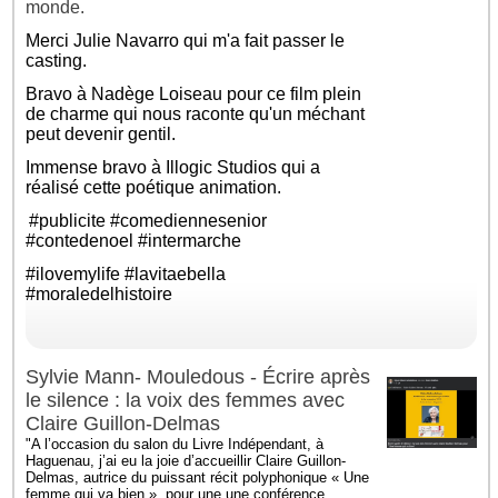
monde.
Merci
Julie Navarro
qui m'a fait passer le
casting.
Bravo à
Nadège Loiseau
pour ce film plein
de charme qui nous raconte qu'un méchant
peut devenir gentil.
Immense bravo à Illogic Studios qui a
réalisé cette poétique animation.
#publicite
#comediennesenior
#contedenoel
#intermarche
#ilovemylife
#lavitaebella
#moraledelhistoire
Sylvie Mann- Mouledous - Écrire après
le silence : la voix des femmes avec
Claire Guillon-Delmas
"A l’occasion du salon du Livre Indépendant, à
Haguenau, j’ai eu la joie d’accueillir Claire Guillon-
Delmas, autrice du puissant récit polyphonique « Une
femme qui va bien », pour une une conférence