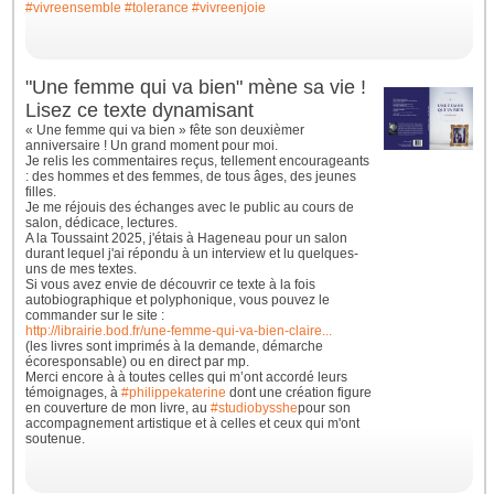
#vivreensemble
#tolerance
#vivreenjoie
"Une femme qui va bien" mène sa vie !
Lisez ce texte dynamisant
« Une femme qui va bien » fête son deuxièmer
anniversaire ! Un grand moment pour moi.
Je relis les commentaires reçus, tellement encourageants
: des hommes et des femmes, de tous âges, des jeunes
filles.
Je me réjouis des échanges avec le public au cours de
salon, dédicace, lectures.
A la Toussaint 2025, j'étais à Hageneau pour un salon
durant lequel j'ai répondu à un interview et lu quelques-
uns de mes textes.
Si vous avez envie de découvrir ce texte à la fois
autobiographique et polyphonique, vous pouvez le
commander sur le site :
http://librairie.bod.fr/une-femme-qui-va-bien-claire...
(les livres sont imprimés à la demande, démarche
écoresponsable) ou en direct par mp.
Merci encore à à toutes celles qui m’ont accordé leurs
témoignages, à
#philippekaterine
dont une création figure
en couverture de mon livre, au
#studiobysshe
pour son
accompagnement artistique et à celles et ceux qui m'ont
soutenue.