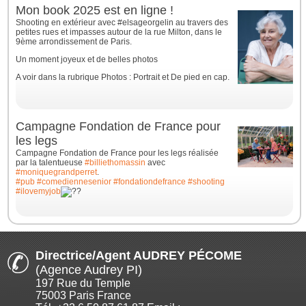
Mon book 2025 est en ligne !
Shooting en extérieur avec #elsageorgelin au travers des
petites rues et impasses autour de la rue Milton, dans le
9ème arrondissement de Paris.
Un moment joyeux et de belles photos
A voir dans la rubrique Photos : Portrait et De pied en cap.
Campagne Fondation de France pour
les legs
Campagne Fondation de France pour les legs réalisée
par la talentueuse
#billiethomassin
avec
#moniquegrandperret
.
#pub
#comediennesenior
#fondationdefrance
#shooting
#ilovemyjob
Directrice/Agent AUDREY PÉCOME
(Agence Audrey PI)
197 Rue du Temple
75003 Paris France