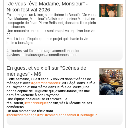
"Je vous rêve Madame, Monsieur" -
Nikon festival 2026
En tournage d'un Nikon, sur le thème la Beauté : "Je vous
rêve Madame, Monsieur" réalisé par Laurène Marchal en
compagnie de Jean-Pierre Belissent, dans des lieux plein
de charmes.
Une rencontre entre deux seniors qui va enjoliver leur vie
??
Merci à toute l'équipe pour ce projet qui chante la vie
belle à tous âges.
#nikonfestival
#courtmetrage
#comediensenior
#lavieestbelleatousages
#comédiennesenior
En guest et voix off sur "Scènes de
ménages" - M6
Cette semaine, Guest et deux voix off dans "Scènes de
ménages" avec
#gerardhernandez
, dit Gégé, dans le rôle
de Raymond et moi même dans le rôle de Yvette, une
bonne
copine de Huguette qui, d'outre-tombe, fait une
dernière vacherie à son Raymond.
Une équipe chaleureuse et efficace. Le
réalisateur,
#francisduquet
positif, très à l'écoute de ses
comédiens.
Un bon moment de télévision!
#scenesdemenage
#m6
#comediennesenior
#TournageTV
#ilovemyjob
#whit