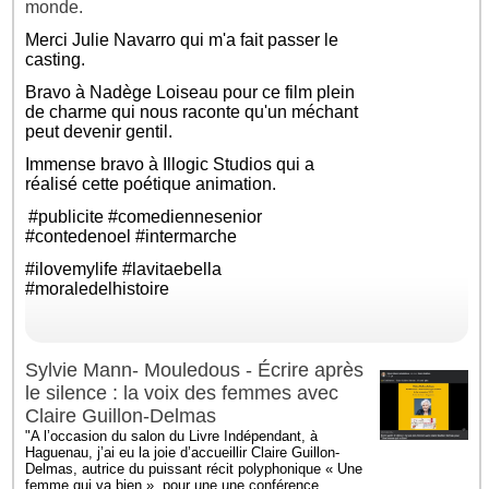
monde.
Merci
Julie Navarro
qui m'a fait passer le
casting.
Bravo à
Nadège Loiseau
pour ce film plein
de charme qui nous raconte qu'un méchant
peut devenir gentil.
Immense bravo à Illogic Studios qui a
réalisé cette poétique animation.
#publicite
#comediennesenior
#contedenoel
#intermarche
#ilovemylife
#lavitaebella
#moraledelhistoire
Sylvie Mann- Mouledous - Écrire après
le silence : la voix des femmes avec
Claire Guillon-Delmas
"A l’occasion du salon du Livre Indépendant, à
Haguenau, j’ai eu la joie d’accueillir Claire Guillon-
Delmas, autrice du puissant récit polyphonique « Une
femme qui va bien », pour une une conférence