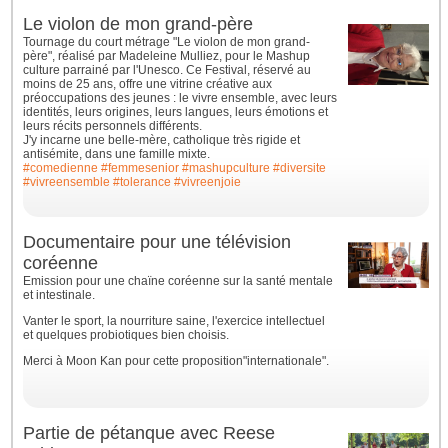
Le violon de mon grand-père
Tournage du court métrage "Le violon de mon grand-
père", réalisé par Madeleine Mulliez, pour le Mashup
culture parrainé par l'Unesco. Ce Festival, réservé au
moins de 25 ans, offre une vitrine créative aux
préoccupations des jeunes : le vivre ensemble, avec leurs
identités, leurs origines, leurs langues, leurs émotions et
leurs récits personnels différents.
J'y incarne une belle-mère, catholique très rigide et
antisémite, dans une famille mixte.
#comedienne
#femmesenior
#mashupculture
#diversite
#vivreensemble
#tolerance
#vivreenjoie
Documentaire pour une télévision
coréenne
Emission pour une chaïne coréenne sur la santé mentale
et intestinale.
Vanter le sport, la nourriture saine, l'exercice intellectuel
et quelques probiotiques bien choisis.
Merci à Moon Kan pour cette proposition"internationale".
Partie de pétanque avec Reese