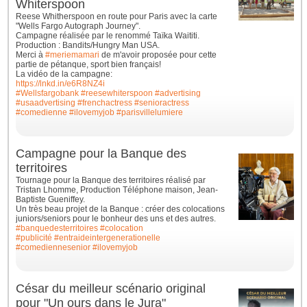
Whiterspoon
Reese Whitherspoon en route pour Paris avec la carte
"Wells Fargo Autograph Journey".
Campagne réalisée par le renommé Taïka Waititi.
Production : Bandits/Hungry Man USA.
Merci à
#meriemamari
de m'avoir proposée pour cette
partie de pétanque, sport bien français!
La vidéo de la campagne:
https://lnkd.in/e6R8NZ4i
#Wellsfargobank
#reesewhiterspoon
#advertising
#usaadvertising
#frenchactress
#senioractress
#comedienne
#ilovemyjob
#parisvillelumiere
Campagne pour la Banque des
territoires
Tournage pour la Banque des territoires réalisé par
Tristan Lhomme, Production Téléphone maison, Jean-
Baptiste Gueniffey.
Un très beau projet de la Banque : créer des colocations
juniors/seniors pour le bonheur des uns et des autres.
#banquedesterritoires
#colocation
#publicité
#entraideintergenerationelle
#comediennesenior
#ilovemyjob
César du meilleur scénario original
pour "Un ours dans le Jura"