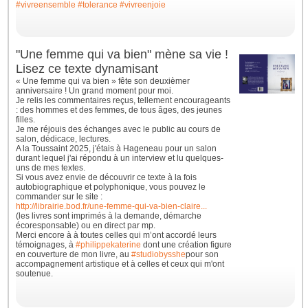
#vivreensemble
#tolerance
#vivreenjoie
"Une femme qui va bien" mène sa vie !
Lisez ce texte dynamisant
« Une femme qui va bien » fête son deuxièmer
anniversaire ! Un grand moment pour moi.
Je relis les commentaires reçus, tellement encourageants
: des hommes et des femmes, de tous âges, des jeunes
filles.
Je me réjouis des échanges avec le public au cours de
salon, dédicace, lectures.
A la Toussaint 2025, j'étais à Hageneau pour un salon
durant lequel j'ai répondu à un interview et lu quelques-
uns de mes textes.
Si vous avez envie de découvrir ce texte à la fois
autobiographique et polyphonique, vous pouvez le
commander sur le site :
http://librairie.bod.fr/une-femme-qui-va-bien-claire...
(les livres sont imprimés à la demande, démarche
écoresponsable) ou en direct par mp.
Merci encore à à toutes celles qui m’ont accordé leurs
témoignages, à
#philippekaterine
dont une création figure
en couverture de mon livre, au
#studiobysshe
pour son
accompagnement artistique et à celles et ceux qui m'ont
soutenue.