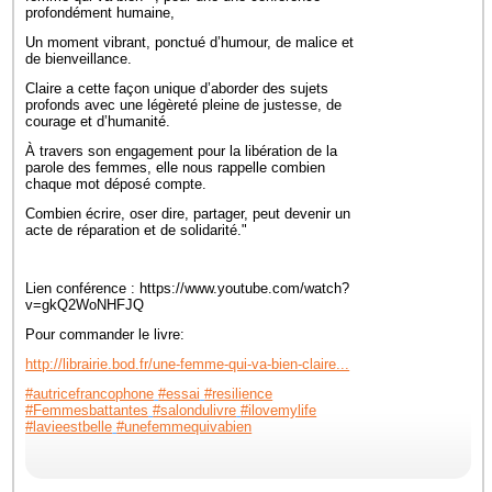
profondément humaine,
Un moment vibrant, ponctué d’humour, de malice et
de bienveillance.
Claire a cette façon unique d’aborder des sujets
profonds avec une légèreté pleine de justesse, de
courage et d’humanité.
À travers son engagement pour la libération de la
parole des femmes, elle nous rappelle combien
chaque mot déposé compte.
Combien écrire, oser dire, partager, peut devenir un
acte de réparation et de solidarité."
Lien conférence : https://www.youtube.com/watch?
v=gkQ2WoNHFJQ
Pour commander le livre:
http://librairie.bod.fr/une-femme-qui-va-bien-claire...
#autricefrancophone
#essai
#resilience
#Femmesbattantes
#salondulivre
#ilovemylife
#lavieestbelle
#unefemmequivabien