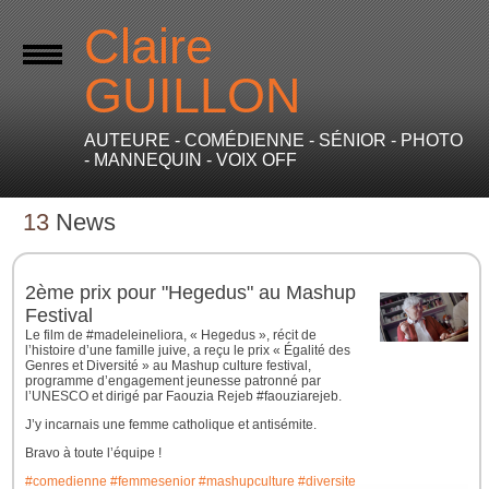
Claire
GUILLON
AUTEURE - COMÉDIENNE - SÉNIOR - PHOTO
- MANNEQUIN - VOIX OFF
13
News
2ème prix pour "Hegedus" au Mashup
Festival
Le film de #madeleineliora, « Hegedus », récit de
l’histoire d’une famille juive, a reçu le prix « Égalité des
Genres et Diversité » au Mashup culture festival,
programme d’engagement jeunesse patronné par
l’UNESCO et dirigé par Faouzia Rejeb #faouziarejeb.
J’y incarnais une femme catholique et antisémite.
Bravo à toute l’équipe !
#comedienne
#femmesenior
#mashupculture
#diversite