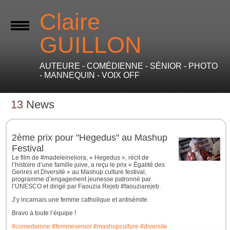
Claire
GUILLON
AUTEURE - COMÉDIENNE - SÉNIOR - PHOTO
- MANNEQUIN - VOIX OFF
13
News
2ème prix pour "Hegedus" au Mashup
Festival
Le film de #madeleineliora, « Hegedus », récit de
l’histoire d’une famille juive, a reçu le prix « Égalité des
Genres et Diversité » au Mashup culture festival,
programme d’engagement jeunesse patronné par
l’UNESCO et dirigé par Faouzia Rejeb #faouziarejeb.
J’y incarnais une femme catholique et antisémite.
Bravo à toute l’équipe !
#comedienne
#femmesenior
#mashupculture
#diversite