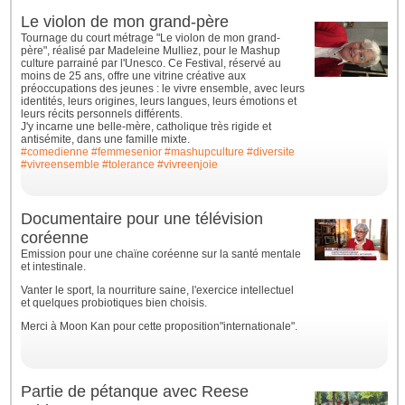
Le violon de mon grand-père
Tournage du court métrage "Le violon de mon grand-
père", réalisé par Madeleine Mulliez, pour le Mashup
culture parrainé par l'Unesco. Ce Festival, réservé au
moins de 25 ans, offre une vitrine créative aux
préoccupations des jeunes : le vivre ensemble, avec leurs
identités, leurs origines, leurs langues, leurs émotions et
leurs récits personnels différents.
J'y incarne une belle-mère, catholique très rigide et
antisémite, dans une famille mixte.
#comedienne
#femmesenior
#mashupculture
#diversite
#vivreensemble
#tolerance
#vivreenjoie
Documentaire pour une télévision
coréenne
Emission pour une chaïne coréenne sur la santé mentale
et intestinale.
Vanter le sport, la nourriture saine, l'exercice intellectuel
et quelques probiotiques bien choisis.
Merci à Moon Kan pour cette proposition"internationale".
Partie de pétanque avec Reese