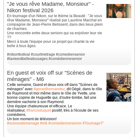
"Je vous rêve Madame, Monsieur" -
Nikon festival 2026
En tournage d'un Nikon, sur le thème la Beauté : "Je vous
rêve Madame, Monsieur" réalisé par Laurène Marchal en
compagnie de Jean-Pierre Belissent, dans des lieux plein
de charmes.
Une rencontre entre deux seniors qui va enjoliver leur vie
??
Merci à toute l'équipe pour ce projet qui chante la vie
belle à tous âges.
#nikonfestival
#courtmetrage
#comediensenior
#lavieestbelleatousages
#comédiennesenior
En guest et voix off sur "Scènes de
ménages" - M6
Cette semaine, Guest et deux voix off dans "Scènes de
ménages" avec
#gerardhernandez
, dit Gégé, dans le rôle
de Raymond et moi même dans le rôle de Yvette, une
bonne
copine de Huguette qui, d'outre-tombe, fait une
dernière vacherie à son Raymond.
Une équipe chaleureuse et efficace. Le
réalisateur,
#francisduquet
positif, très à l'écoute de ses
comédiens.
Un bon moment de télévision!
#scenesdemenage
#m6
#comediennesenior
#TournageTV
#ilovemyjob
#whit