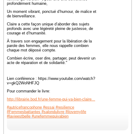
profondément humaine,
Un moment vibrant, ponctué d’humour, de malice et
de bienveillance.
Claire a cette façon unique d’aborder des sujets
profonds avec une légèreté pleine de justesse, de
courage et d’humanité.
À travers son engagement pour la libération de la
parole des femmes, elle nous rappelle combien
chaque mot déposé compte.
Combien écrire, oser dire, partager, peut devenir un
acte de réparation et de solidarité."
Lien conférence : https://www.youtube.com/watch?
v=gkQ2WoNHFJQ
Pour commander le livre:
http://librairie.bod.fr/une-femme-qui-va-bien-claire...
#autricefrancophone
#essai
#resilience
#Femmesbattantes
#salondulivre
#ilovemylife
#lavieestbelle
#unefemmequivabien