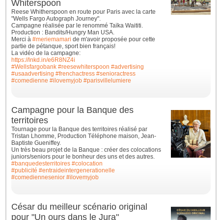
Whiterspoon
Reese Whitherspoon en route pour Paris avec la carte
"Wells Fargo Autograph Journey".
Campagne réalisée par le renommé Taïka Waititi.
Production : Bandits/Hungry Man USA.
Merci à
#meriemamari
de m'avoir proposée pour cette
partie de pétanque, sport bien français!
La vidéo de la campagne:
https://lnkd.in/e6R8NZ4i
#Wellsfargobank
#reesewhiterspoon
#advertising
#usaadvertising
#frenchactress
#senioractress
#comedienne
#ilovemyjob
#parisvillelumiere
Campagne pour la Banque des
territoires
Tournage pour la Banque des territoires réalisé par
Tristan Lhomme, Production Téléphone maison, Jean-
Baptiste Gueniffey.
Un très beau projet de la Banque : créer des colocations
juniors/seniors pour le bonheur des uns et des autres.
#banquedesterritoires
#colocation
#publicité
#entraideintergenerationelle
#comediennesenior
#ilovemyjob
César du meilleur scénario original
pour "Un ours dans le Jura"