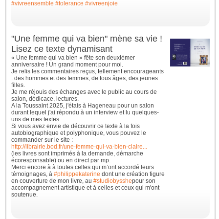
#vivreensemble
#tolerance
#vivreenjoie
"Une femme qui va bien" mène sa vie !
Lisez ce texte dynamisant
« Une femme qui va bien » fête son deuxièmer
anniversaire ! Un grand moment pour moi.
Je relis les commentaires reçus, tellement encourageants
: des hommes et des femmes, de tous âges, des jeunes
filles.
Je me réjouis des échanges avec le public au cours de
salon, dédicace, lectures.
A la Toussaint 2025, j'étais à Hageneau pour un salon
durant lequel j'ai répondu à un interview et lu quelques-
uns de mes textes.
Si vous avez envie de découvrir ce texte à la fois
autobiographique et polyphonique, vous pouvez le
commander sur le site :
http://librairie.bod.fr/une-femme-qui-va-bien-claire...
(les livres sont imprimés à la demande, démarche
écoresponsable) ou en direct par mp.
Merci encore à à toutes celles qui m’ont accordé leurs
témoignages, à
#philippekaterine
dont une création figure
en couverture de mon livre, au
#studiobysshe
pour son
accompagnement artistique et à celles et ceux qui m'ont
soutenue.