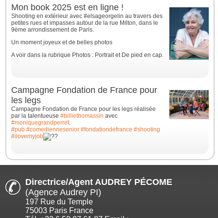
Mon book 2025 est en ligne !
Shooting en extérieur avec #elsageorgelin au travers des
petites rues et impasses autour de la rue Milton, dans le
9ème arrondissement de Paris.
Un moment joyeux et de belles photos
A voir dans la rubrique Photos : Portrait et De pied en cap.
Campagne Fondation de France pour
les legs
Campagne Fondation de France pour les legs réalisée
par la talentueuse
#billiethomassin
avec
#moniquegrandperret
.
#pub
#comediennesenior
#fondationdefrance
#shooting
#ilovemyjob
Directrice/Agent AUDREY PÉCOME
(Agence Audrey PI)
197 Rue du Temple
75003 Paris France