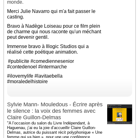
monde.
Merci
Julie Navarro
qui m'a fait passer le
casting.
Bravo à
Nadège Loiseau
pour ce film plein
de charme qui nous raconte qu'un méchant
peut devenir gentil.
Immense bravo à Illogic Studios qui a
réalisé cette poétique animation.
#publicite
#comediennesenior
#contedenoel
#intermarche
#ilovemylife
#lavitaebella
#moraledelhistoire
Sylvie Mann- Mouledous - Écrire après
le silence : la voix des femmes avec
Claire Guillon-Delmas
"A l’occasion du salon du Livre Indépendant, à
Haguenau, j’ai eu la joie d’accueillir Claire Guillon-
Delmas, autrice du puissant récit polyphonique « Une
femme qui va bien », pour une une conférence