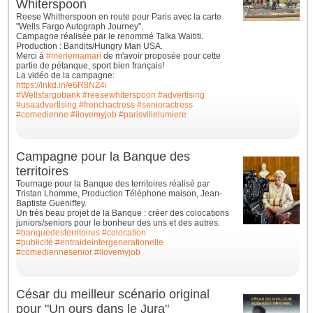
Whiterspoon
Reese Whitherspoon en route pour Paris avec la carte
"Wells Fargo Autograph Journey".
Campagne réalisée par le renommé Taïka Waititi.
Production : Bandits/Hungry Man USA.
Merci à
#meriemamari
de m'avoir proposée pour cette
partie de pétanque, sport bien français!
La vidéo de la campagne:
https://lnkd.in/e6R8NZ4i
#Wellsfargobank
#reesewhiterspoon
#advertising
#usaadvertising
#frenchactress
#senioractress
#comedienne
#ilovemyjob
#parisvillelumiere
Campagne pour la Banque des
territoires
Tournage pour la Banque des territoires réalisé par
Tristan Lhomme, Production Téléphone maison, Jean-
Baptiste Gueniffey.
Un très beau projet de la Banque : créer des colocations
juniors/seniors pour le bonheur des uns et des autres.
#banquedesterritoires
#colocation
#publicité
#entraideintergenerationelle
#comediennesenior
#ilovemyjob
César du meilleur scénario original
pour "Un ours dans le Jura"