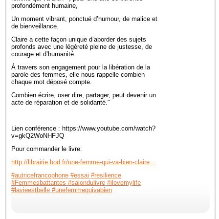
profondément humaine,
Un moment vibrant, ponctué d’humour, de malice et
de bienveillance.
Claire a cette façon unique d’aborder des sujets
profonds avec une légèreté pleine de justesse, de
courage et d’humanité.
À travers son engagement pour la libération de la
parole des femmes, elle nous rappelle combien
chaque mot déposé compte.
Combien écrire, oser dire, partager, peut devenir un
acte de réparation et de solidarité."
Lien conférence : https://www.youtube.com/watch?
v=gkQ2WoNHFJQ
Pour commander le livre:
http://librairie.bod.fr/une-femme-qui-va-bien-claire...
#autricefrancophone
#essai
#resilience
#Femmesbattantes
#salondulivre
#ilovemylife
#lavieestbelle
#unefemmequivabien