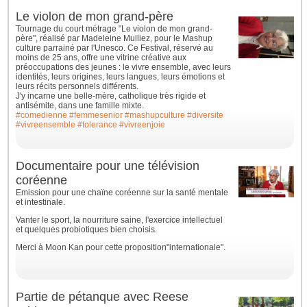
Le violon de mon grand-père
Tournage du court métrage "Le violon de mon grand-
père", réalisé par Madeleine Mulliez, pour le Mashup
culture parrainé par l'Unesco. Ce Festival, réservé au
moins de 25 ans, offre une vitrine créative aux
préoccupations des jeunes : le vivre ensemble, avec leurs
identités, leurs origines, leurs langues, leurs émotions et
leurs récits personnels différents.
J'y incarne une belle-mère, catholique très rigide et
antisémite, dans une famille mixte.
#comedienne
#femmesenior
#mashupculture
#diversite
#vivreensemble
#tolerance
#vivreenjoie
Documentaire pour une télévision
coréenne
Emission pour une chaïne coréenne sur la santé mentale
et intestinale.
Vanter le sport, la nourriture saine, l'exercice intellectuel
et quelques probiotiques bien choisis.
Merci à Moon Kan pour cette proposition"internationale".
Partie de pétanque avec Reese