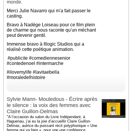
monde.
Merci
Julie Navarro
qui m'a fait passer le
casting.
Bravo à
Nadège Loiseau
pour ce film plein
de charme qui nous raconte qu'un méchant
peut devenir gentil.
Immense bravo à Illogic Studios qui a
réalisé cette poétique animation.
#publicite
#comediennesenior
#contedenoel
#intermarche
#ilovemylife
#lavitaebella
#moraledelhistoire
Sylvie Mann- Mouledous - Écrire après
le silence : la voix des femmes avec
Claire Guillon-Delmas
"A l’occasion du salon du Livre Indépendant, à
Haguenau, j’ai eu la joie d’accueillir Claire Guillon-
Delmas, autrice du puissant récit polyphonique « Une
femme qui va bien », pour une une conférence