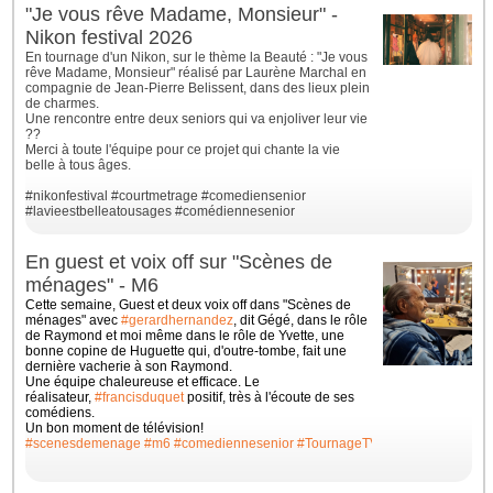
"Je vous rêve Madame, Monsieur" -
Nikon festival 2026
En tournage d'un Nikon, sur le thème la Beauté : "Je vous
rêve Madame, Monsieur" réalisé par Laurène Marchal en
compagnie de Jean-Pierre Belissent, dans des lieux plein
de charmes.
Une rencontre entre deux seniors qui va enjoliver leur vie
??
Merci à toute l'équipe pour ce projet qui chante la vie
belle à tous âges.
#nikonfestival
#courtmetrage
#comediensenior
#lavieestbelleatousages
#comédiennesenior
En guest et voix off sur "Scènes de
ménages" - M6
Cette semaine, Guest et deux voix off dans "Scènes de
ménages" avec
#gerardhernandez
, dit Gégé, dans le rôle
de Raymond et moi même dans le rôle de Yvette, une
bonne
copine de Huguette qui, d'outre-tombe, fait une
dernière vacherie à son Raymond.
Une équipe chaleureuse et efficace. Le
réalisateur,
#francisduquet
positif, très à l'écoute de ses
comédiens.
Un bon moment de télévision!
#scenesdemenage
#m6
#comediennesenior
#TournageTV
#ilovemyjob
#whit