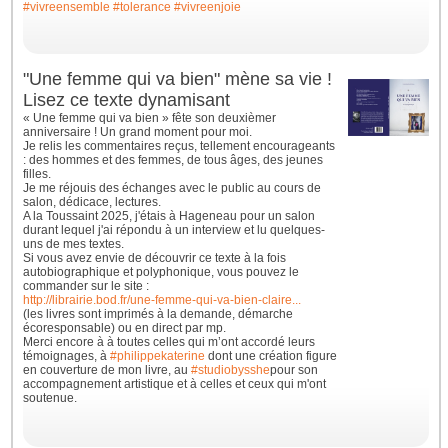
#vivreensemble
#tolerance
#vivreenjoie
"Une femme qui va bien" mène sa vie !
Lisez ce texte dynamisant
« Une femme qui va bien » fête son deuxièmer
anniversaire ! Un grand moment pour moi.
Je relis les commentaires reçus, tellement encourageants
: des hommes et des femmes, de tous âges, des jeunes
filles.
Je me réjouis des échanges avec le public au cours de
salon, dédicace, lectures.
A la Toussaint 2025, j'étais à Hageneau pour un salon
durant lequel j'ai répondu à un interview et lu quelques-
uns de mes textes.
Si vous avez envie de découvrir ce texte à la fois
autobiographique et polyphonique, vous pouvez le
commander sur le site :
http://librairie.bod.fr/une-femme-qui-va-bien-claire...
(les livres sont imprimés à la demande, démarche
écoresponsable) ou en direct par mp.
Merci encore à à toutes celles qui m’ont accordé leurs
témoignages, à
#philippekaterine
dont une création figure
en couverture de mon livre, au
#studiobysshe
pour son
accompagnement artistique et à celles et ceux qui m'ont
soutenue.