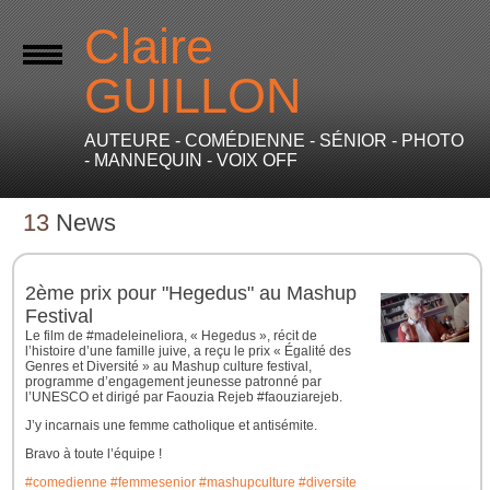
Claire
GUILLON
AUTEURE - COMÉDIENNE - SÉNIOR - PHOTO
- MANNEQUIN - VOIX OFF
13
News
2ème prix pour "Hegedus" au Mashup
Festival
Le film de #madeleineliora, « Hegedus », récit de
l’histoire d’une famille juive, a reçu le prix « Égalité des
Genres et Diversité » au Mashup culture festival,
programme d’engagement jeunesse patronné par
l’UNESCO et dirigé par Faouzia Rejeb #faouziarejeb.
J’y incarnais une femme catholique et antisémite.
Bravo à toute l’équipe !
#comedienne
#femmesenior
#mashupculture
#diversite