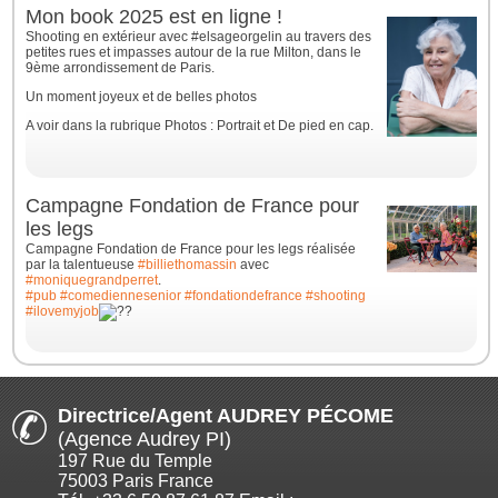
Mon book 2025 est en ligne !
Shooting en extérieur avec #elsageorgelin au travers des
petites rues et impasses autour de la rue Milton, dans le
9ème arrondissement de Paris.
Un moment joyeux et de belles photos
A voir dans la rubrique Photos : Portrait et De pied en cap.
Campagne Fondation de France pour
les legs
Campagne Fondation de France pour les legs réalisée
par la talentueuse
#billiethomassin
avec
#moniquegrandperret
.
#pub
#comediennesenior
#fondationdefrance
#shooting
#ilovemyjob
Directrice/Agent AUDREY PÉCOME
(Agence Audrey PI)
197 Rue du Temple
75003 Paris France