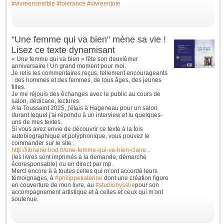
#vivreensemble
#tolerance
#vivreenjoie
"Une femme qui va bien" mène sa vie !
Lisez ce texte dynamisant
« Une femme qui va bien » fête son deuxièmer
anniversaire ! Un grand moment pour moi.
Je relis les commentaires reçus, tellement encourageants
: des hommes et des femmes, de tous âges, des jeunes
filles.
Je me réjouis des échanges avec le public au cours de
salon, dédicace, lectures.
A la Toussaint 2025, j'étais à Hageneau pour un salon
durant lequel j'ai répondu à un interview et lu quelques-
uns de mes textes.
Si vous avez envie de découvrir ce texte à la fois
autobiographique et polyphonique, vous pouvez le
commander sur le site :
http://librairie.bod.fr/une-femme-qui-va-bien-claire...
(les livres sont imprimés à la demande, démarche
écoresponsable) ou en direct par mp.
Merci encore à à toutes celles qui m’ont accordé leurs
témoignages, à
#philippekaterine
dont une création figure
en couverture de mon livre, au
#studiobysshe
pour son
accompagnement artistique et à celles et ceux qui m'ont
soutenue.