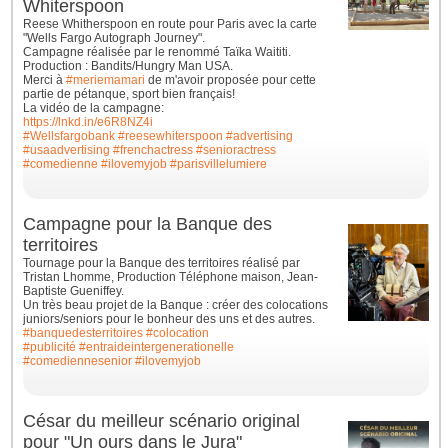
Whiterspoon
Reese Whitherspoon en route pour Paris avec la carte
"Wells Fargo Autograph Journey".
Campagne réalisée par le renommé Taïka Waititi.
Production : Bandits/Hungry Man USA.
Merci à
#meriemamari
de m'avoir proposée pour cette
partie de pétanque, sport bien français!
La vidéo de la campagne:
https://lnkd.in/e6R8NZ4i
#Wellsfargobank
#reesewhiterspoon
#advertising
#usaadvertising
#frenchactress
#senioractress
#comedienne
#ilovemyjob
#parisvillelumiere
Campagne pour la Banque des
territoires
Tournage pour la Banque des territoires réalisé par
Tristan Lhomme, Production Téléphone maison, Jean-
Baptiste Gueniffey.
Un très beau projet de la Banque : créer des colocations
juniors/seniors pour le bonheur des uns et des autres.
#banquedesterritoires
#colocation
#publicité
#entraideintergenerationelle
#comediennesenior
#ilovemyjob
César du meilleur scénario original
pour "Un ours dans le Jura"