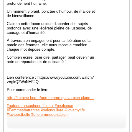
profondément humaine,
Un moment vibrant, ponctué d’humour, de malice et
de bienveillance.
Claire a cette façon unique d’aborder des sujets
profonds avec une légèreté pleine de justesse, de
courage et d’humanité.
À travers son engagement pour la libération de la
parole des femmes, elle nous rappelle combien
chaque mot déposé compte.
Combien écrire, oser dire, partager, peut devenir un
acte de réparation et de solidarité."
Lien conférence : https://www.youtube.com/watch?
v=gkQ2WoNHFJQ
Pour commander le livre:
http://librairie.bod.fr/une-femme-qui-va-bien-claire...
#autricefrancophone
#essai
#resilience
#Femmesbattantes
#salondulivre
#ilovemylife
#lavieestbelle
#unefemmequivabien