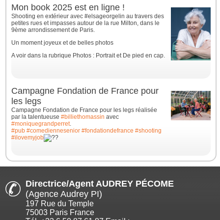
Mon book 2025 est en ligne !
Shooting en extérieur avec #elsageorgelin au travers des
petites rues et impasses autour de la rue Milton, dans le
9ème arrondissement de Paris.
Un moment joyeux et de belles photos
A voir dans la rubrique Photos : Portrait et De pied en cap.
Campagne Fondation de France pour
les legs
Campagne Fondation de France pour les legs réalisée
par la talentueuse
#billiethomassin
avec
#moniquegrandperret
.
#pub
#comediennesenior
#fondationdefrance
#shooting
#ilovemyjob
Directrice/Agent AUDREY PÉCOME
(Agence Audrey PI)
197 Rue du Temple
75003 Paris France