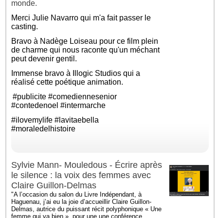
monde.
Merci
Julie Navarro
qui m'a fait passer le
casting.
Bravo à
Nadège Loiseau
pour ce film plein
de charme qui nous raconte qu'un méchant
peut devenir gentil.
Immense bravo à Illogic Studios qui a
réalisé cette poétique animation.
#publicite
#comediennesenior
#contedenoel
#intermarche
#ilovemylife
#lavitaebella
#moraledelhistoire
Sylvie Mann- Mouledous - Écrire après
le silence : la voix des femmes avec
Claire Guillon-Delmas
"A l’occasion du salon du Livre Indépendant, à
Haguenau, j’ai eu la joie d’accueillir Claire Guillon-
Delmas, autrice du puissant récit polyphonique « Une
femme qui va bien », pour une une conférence