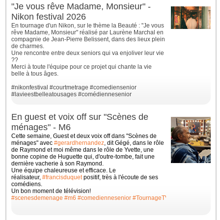
"Je vous rêve Madame, Monsieur" -
Nikon festival 2026
En tournage d'un Nikon, sur le thème la Beauté : "Je vous
rêve Madame, Monsieur" réalisé par Laurène Marchal en
compagnie de Jean-Pierre Belissent, dans des lieux plein
de charmes.
Une rencontre entre deux seniors qui va enjoliver leur vie
??
Merci à toute l'équipe pour ce projet qui chante la vie
belle à tous âges.
#nikonfestival
#courtmetrage
#comediensenior
#lavieestbelleatousages
#comédiennesenior
En guest et voix off sur "Scènes de
ménages" - M6
Cette semaine, Guest et deux voix off dans "Scènes de
ménages" avec
#gerardhernandez
, dit Gégé, dans le rôle
de Raymond et moi même dans le rôle de Yvette, une
bonne
copine de Huguette qui, d'outre-tombe, fait une
dernière vacherie à son Raymond.
Une équipe chaleureuse et efficace. Le
réalisateur,
#francisduquet
positif, très à l'écoute de ses
comédiens.
Un bon moment de télévision!
#scenesdemenage
#m6
#comediennesenior
#TournageTV
#ilovemyjob
#whit