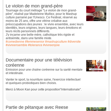
Le violon de mon grand-père
Tournage du court métrage "Le violon de mon grand-
père", réalisé par Madeleine Mulliez, pour le Mashup
culture parrainé par l'Unesco. Ce Festival, réservé au
moins de 25 ans, offre une vitrine créative aux
préoccupations des jeunes : le vivre ensemble, avec leurs
identités, leurs origines, leurs langues, leurs émotions et
leurs récits personnels différents.
J'y incarne une belle-mère, catholique très rigide et
antisémite, dans une famille mixte.
#comedienne
#femmesenior
#mashupculture
#diversite
#vivreensemble
#tolerance
#vivreenjoie
Documentaire pour une télévision
coréenne
Emission pour une chaïne coréenne sur la santé mentale
et intestinale.
Vanter le sport, la nourriture saine, l'exercice intellectuel
et quelques probiotiques bien choisis.
Merci à Moon Kan pour cette proposition"internationale".
Partie de pétanque avec Reese