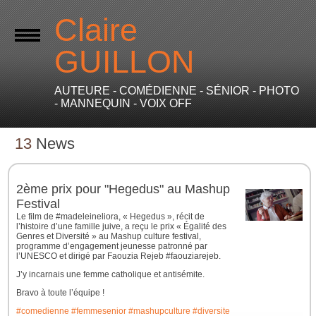
Claire
GUILLON
AUTEURE - COMÉDIENNE - SÉNIOR - PHOTO
- MANNEQUIN - VOIX OFF
13
News
2ème prix pour "Hegedus" au Mashup
Festival
Le film de #madeleineliora, « Hegedus », récit de
l’histoire d’une famille juive, a reçu le prix « Égalité des
Genres et Diversité » au Mashup culture festival,
programme d’engagement jeunesse patronné par
l’UNESCO et dirigé par Faouzia Rejeb #faouziarejeb.
J’y incarnais une femme catholique et antisémite.
Bravo à toute l’équipe !
#comedienne
#femmesenior
#mashupculture
#diversite