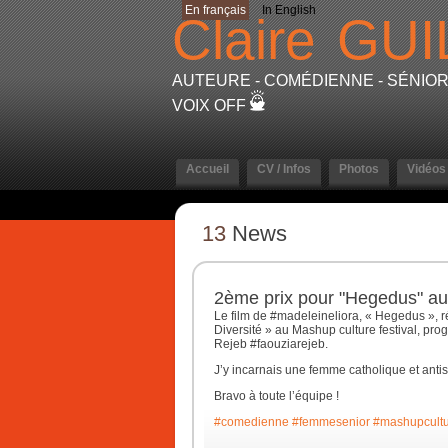
En français
In English
Claire
GUI
AUTEURE - COMÉDIENNE - SÉNIOR 
VOIX OFF
Accueil
CV / Infos
Photos
Vidéos
13
News
2ème prix pour "Hegedus" au
Le film de #madeleineliora, « Hegedus », réci
Diversité » au Mashup culture festival, p
Rejeb #faouziarejeb.
J’y incarnais une femme catholique et anti
Bravo à toute l’équipe !
#comedienne
#femmesenior
#mashupcult