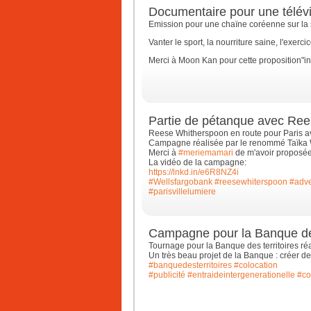
Documentaire pour une télév
Emission pour une chaïne coréenne sur la s
Vanter le sport, la nourriture saine, l'exerc
Merci à Moon Kan pour cette proposition"in
Partie de pétanque avec Re
Reese Whitherspoon en route pour Paris av
Campagne réalisée par le renommé Taïka W
Merci à
#meriemamari
de m'avoir proposée 
La vidéo de la campagne:
https://lnkd.in/e6R8NZ4i
#Wellsfargobank
#reesewhiterspoon
#adve
#parisvillelumiere
Campagne pour la Banque des
Tournage pour la Banque des territoires r
Un très beau projet de la Banque : créer de
#banquedesterritoires
#colocation
#publicité
#entraideintergenerationelle
#co