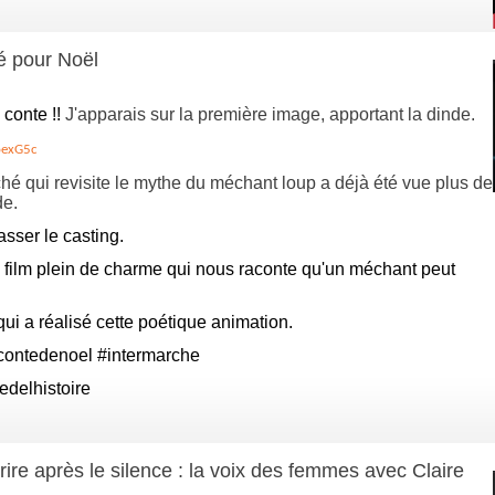
é pour Noël
 conte !!
J'apparais sur la première image, apportant la dinde.
oexG5c
ché qui revisite le mythe du méchant loup a déjà été vue plus de
de.
asser le casting.
 film plein de charme qui nous raconte qu'un méchant peut
ui a réalisé cette poétique animation.
contedenoel
#intermarche
edelhistoire
ire après le silence : la voix des femmes avec Claire