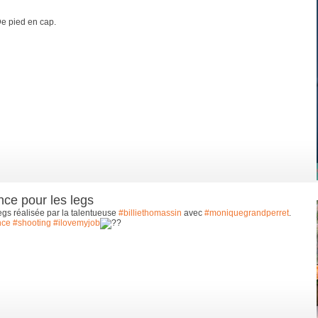
 De pied en cap.
ce pour les legs
gs réalisée par la talentueuse
#billiethomassin
avec
#moniquegrandperret
.
nce
#shooting
#ilovemyjob