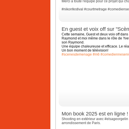
Merci à toute l'équipe pour ce projet qui ch
#nikonfestival
#courtmetrage
#comediense
En guest et voix off sur "Sc
Cette semaine, Guest et deux voix off da
Raymond et moi même dans le rôle de Yve
son Raymond.
Une équipe chaleureuse et efficace. Le réa
Un bon moment de télévision!
#scenesdemenage
#m6
#comedienneseni
Mon book 2025 est en ligne !
Shooting en extérieur avec #elsageorgelin 
arrondissement de Paris.