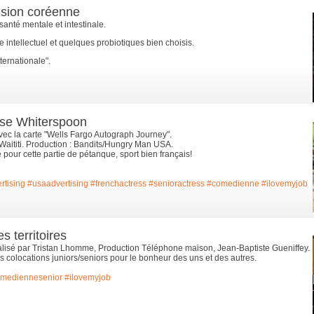
ision coréenne
anté mentale et intestinale.
ice intellectuel et quelques probiotiques bien choisis.
ternationale".
ese Whiterspoon
ec la carte "Wells Fargo Autograph Journey".
aititi. Production : Bandits/Hungry Man USA.
pour cette partie de pétanque, sport bien français!
rtising
#usaadvertising
#frenchactress
#senioractress
#comedienne
#ilovemyjob
 territoires
éalisé par Tristan Lhomme, Production Téléphone maison, Jean-Baptiste Gueniffey.
s colocations juniors/seniors pour le bonheur des uns et des autres.
mediennesenior
#ilovemyjob