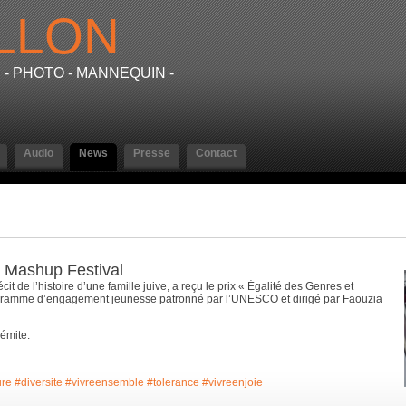
LLON
- PHOTO - MANNEQUIN -
Audio
News
Presse
Contact
 Mashup Festival
t de l’histoire d’une famille juive, a reçu le prix « Égalité des Genres et
rogramme d’engagement jeunesse patronné par l’UNESCO et dirigé par Faouzia
sémite.
ure
#diversite
#vivreensemble
#tolerance
#vivreenjoie