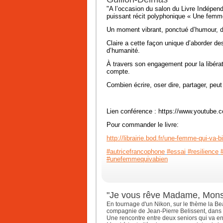
"A l’occasion du salon du Livre Indépenda
puissant récit polyphonique « Une femm
Un moment vibrant, ponctué d’humour, de
Claire a cette façon unique d’aborder de
d’humanité.
À travers son engagement pour la libér
compte.
Combien écrire, oser dire, partager, peut
Lien conférence : https://www.youtu
Pour commander le livre:
http://librairie.bod.fr/une-femme-qui-va-bi
#autricefrancophone
#essai
#resilience
#unefemmequivabien
"Je vous rêve Madame, Monsie
En tournage d'un Nikon, sur le thème la B
compagnie de Jean-Pierre Belissent, dans 
Une rencontre entre deux seniors qui va enj