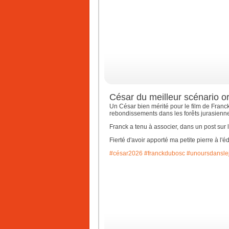
César du meilleur scénario or
Un César bien mérité pour le film de Franc
rebondissements dans les forêts jurasienn
Franck a tenu à associer, dans un post sur 
Fierté d'avoir apporté ma petite pierre à l'
#césar2026
#franckdubosc
#unoursdansle