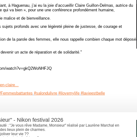
nt, à Haguenau, j’ai eu la joie d’accueillir Claire Guillon-Delmas, autrice du
e qui va bien », pour une une conférence profondément humaine,
 malice et de bienveillance.
s sujets profonds avec une légèreté pleine de justesse, de courage et
ation de la parole des femmes, elle nous rappelle combien chaque mot déposé
 devenir un acte de réparation et de solidarité."
be.com/watch?v=gkQ2WoNHFJQ
en-claire...
#Femmesbattantes
#salondulivre
#ilovemylife
#lavieestbelle
ur" - Nikon festival 2026
eauté : "Je vous rêve Madame, Monsieur" réalisé par Laurène Marchal en
des lieux plein de charmes.
oliver leur vie ??