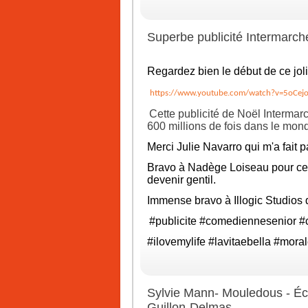
Superbe publicité Intermarch
Regardez bien le début de ce joli
https://www.youtube.com/watch?v=5oCej
Cette publicité de Noël Intermar
600 millions de fois dans le mon
Merci
Julie Navarro
qui m'a fait p
Bravo à
Nadège Loiseau
pour ce
devenir gentil.
Immense bravo à Illogic Studios q
#publicite
#comediennesenior
#
#ilovemylife
#lavitaebella
#moral
Sylvie Mann- Mouledous - Écr
Guillon-Delmas