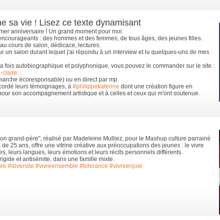
 sa vie ! Lisez ce texte dynamisant
mer anniversaire ! Un grand moment pour moi.
 encourageants : des hommes et des femmes, de tous âges, des jeunes filles.
au cours de salon, dédicace, lectures.
ur un salon durant lequel j'ai répondu à un interview et lu quelques-uns de mes
 la fois autobiographique et polyphonique, vous pouvez le commander sur le site :
claire...
émarche écoresponsable) ou en direct par mp.
ccordé leurs témoignages, à
#philippekaterine
dont une création figure en
pour son accompagnement artistique et à celles et ceux qui m'ont soutenue.
n grand-père", réalisé par Madeleine Mulliez, pour le Mashup culture parrainé
 de 25 ans, offre une vitrine créative aux préoccupations des jeunes : le vivre
es, leurs langues, leurs émotions et leurs récits personnels différents.
rigide et antisémite, dans une famille mixte.
ure
#diversite
#vivreensemble
#tolerance
#vivreenjoie