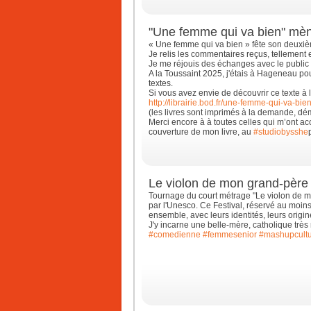
"Une femme qui va bien" mène
« Une femme qui va bien » fête son deuxiè
Je relis les commentaires reçus, tellement
Je me réjouis des échanges avec le public 
A la Toussaint 2025, j'étais à Hageneau po
textes.
Si vous avez envie de découvrir ce texte à
http://librairie.bod.fr/une-femme-qui-va-bien-
(les livres sont imprimés à la demande, d
Merci encore à à toutes celles qui m’ont a
couverture de mon livre, au
#studiobysshe
Le violon de mon grand-père
Tournage du court métrage "Le violon de mo
par l'Unesco. Ce Festival, réservé au moins
ensemble, avec leurs identités, leurs origin
J'y incarne une belle-mère, catholique très 
#comedienne
#femmesenior
#mashupcult