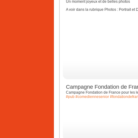
Un moment joyeux et de belles photos
A voir dans la rubrique Photos : Portrait et
Campagne Fondation de Fran
Campagne Fondation de France pour les le
#pub
#comediennesenior
#fondationdefra