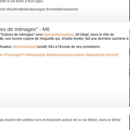
ante la vie belle à tous âges.
nior
#lavieestbelleatousages
#comédiennesenior
ènes de ménages" - M6
ns "Scènes de ménages" avec
#gerardhernandez
, dit Gégé, dans le rôle de
tte, une bonne
copine de Huguette qui, d'outre-tombe, fait une dernière vacherie à
lisateur,
#francisduquet
positif, très à l'écoute de ses comédiens.
or
#TournageTV
#ilovemyjob
#whitehairactress
#noon
#kabofamily
#voixoff
au travers des petites rues et impasses autour de la rue Milton, dans le 9ème