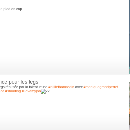
 De pied en cap.
ce pour les legs
gs réalisée par la talentueuse
#billiethomassin
avec
#moniquegrandperret
.
nce
#shooting
#ilovemyjob