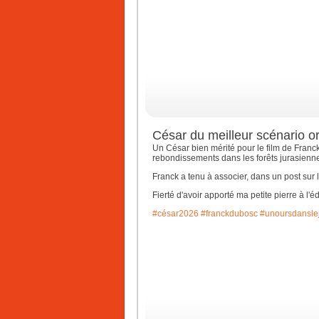
César du meilleur scénario or
Un César bien mérité pour le film de Franc
rebondissements dans les forêts jurasienn
Franck a tenu à associer, dans un post sur 
Fierté d'avoir apporté ma petite pierre à l'
#césar2026
#franckdubosc
#unoursdansle