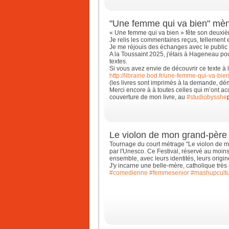
"Une femme qui va bien" mène
« Une femme qui va bien » fête son deuxiè
Je relis les commentaires reçus, tellement
Je me réjouis des échanges avec le public 
A la Toussaint 2025, j'étais à Hageneau po
textes.
Si vous avez envie de découvrir ce texte à
http://librairie.bod.fr/une-femme-qui-va-bien-
(les livres sont imprimés à la demande, d
Merci encore à à toutes celles qui m’ont a
couverture de mon livre, au
#studiobysshe
Le violon de mon grand-père
Tournage du court métrage "Le violon de mo
par l'Unesco. Ce Festival, réservé au moins
ensemble, avec leurs identités, leurs origin
J'y incarne une belle-mère, catholique très 
#comedienne
#femmesenior
#mashupcult