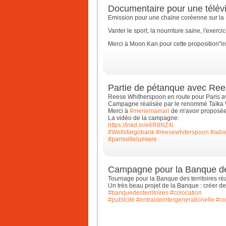
Documentaire pour une télév
Emission pour une chaïne coréenne sur la s
Vanter le sport, la nourriture saine, l'exerc
Merci à Moon Kan pour cette proposition"in
Partie de pétanque avec Re
Reese Whitherspoon en route pour Paris av
Campagne réalisée par le renommé Taïka W
Merci à
#meriemamari
de m'avoir proposée 
La vidéo de la campagne:
https://lnkd.in/e6R8NZ4i
#Wellsfargobank
#reesewhiterspoon
#adve
#parisvillelumiere
Campagne pour la Banque des
Tournage pour la Banque des territoires r
Un très beau projet de la Banque : créer de
#banquedesterritoires
#colocation
#publicité
#entraideintergenerationelle
#co