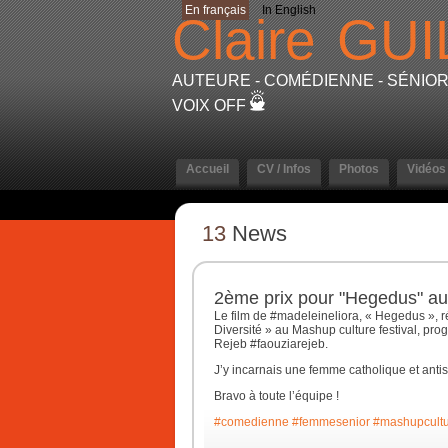
En français
In English
Claire
GUI
AUTEURE - COMÉDIENNE - SÉNIOR 
VOIX OFF
Accueil
CV / Infos
Photos
Vidéos
13
News
2ème prix pour "Hegedus" au
Le film de #madeleineliora, « Hegedus », réci
Diversité » au Mashup culture festival, p
Rejeb #faouziarejeb.
J’y incarnais une femme catholique et anti
Bravo à toute l’équipe !
#comedienne
#femmesenior
#mashupcult