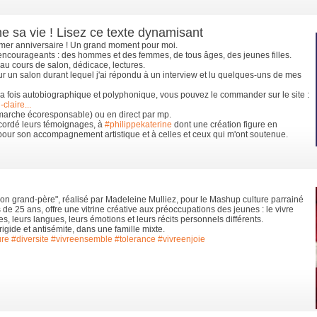
 sa vie ! Lisez ce texte dynamisant
mer anniversaire ! Un grand moment pour moi.
 encourageants : des hommes et des femmes, de tous âges, des jeunes filles.
au cours de salon, dédicace, lectures.
ur un salon durant lequel j'ai répondu à un interview et lu quelques-uns de mes
 la fois autobiographique et polyphonique, vous pouvez le commander sur le site :
claire...
émarche écoresponsable) ou en direct par mp.
ccordé leurs témoignages, à
#philippekaterine
dont une création figure en
pour son accompagnement artistique et à celles et ceux qui m'ont soutenue.
n grand-père", réalisé par Madeleine Mulliez, pour le Mashup culture parrainé
 de 25 ans, offre une vitrine créative aux préoccupations des jeunes : le vivre
es, leurs langues, leurs émotions et leurs récits personnels différents.
rigide et antisémite, dans une famille mixte.
ure
#diversite
#vivreensemble
#tolerance
#vivreenjoie