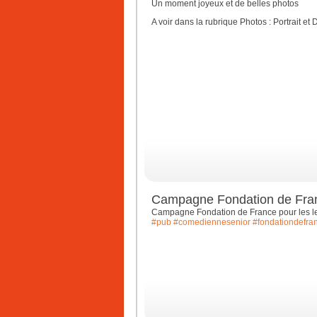
Un moment joyeux et de belles photos
A voir dans la rubrique Photos : Portrait et
Campagne Fondation de Fran
Campagne Fondation de France pour les le
#pub
#comediennesenior
#fondationdefra