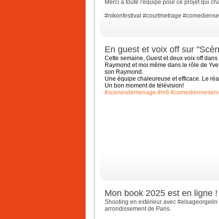
Merci à toute l'équipe pour ce projet qui ch
#nikonfestival
#courtmetrage
#comediense
En guest et voix off sur "Sc
Cette semaine, Guest et deux voix off da
Raymond et moi même dans le rôle de Yve
son Raymond.
Une équipe chaleureuse et efficace. Le réa
Un bon moment de télévision!
#scenesdemenage
#m6
#comedienneseni
Mon book 2025 est en ligne !
Shooting en extérieur avec #elsageorgelin 
arrondissement de Paris.