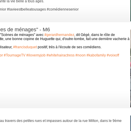
ante la vie belle à tous âges.
nior
#lavieestbelleatousages
#comédiennesenior
ènes de ménages" - M6
ns "Scènes de ménages" avec
#gerardhernandez
, dit Gégé, dans le rôle de
tte, une bonne
copine de Huguette qui, d'outre-tombe, fait une dernière vacherie à
lisateur,
#francisduquet
positif, très à l'écoute de ses comédiens.
or
#TournageTV
#ilovemyjob
#whitehairactress
#noon
#kabofamily
#voixoff
au travers des petites rues et impasses autour de la rue Milton, dans le 9ème