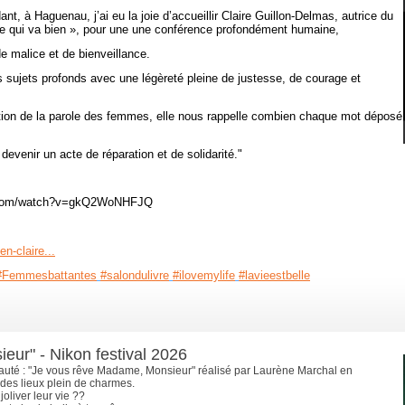
nt, à Haguenau, j’ai eu la joie d’accueillir Claire Guillon-Delmas, autrice du
e qui va bien », pour une une conférence profondément humaine,
 malice et de bienveillance.
s sujets profonds avec une légèreté pleine de justesse, de courage et
ation de la parole des femmes, elle nous rappelle combien chaque mot déposé
 devenir un acte de réparation et de solidarité."
be.com/watch?v=gkQ2WoNHFJQ
en-claire...
#Femmesbattantes
#salondulivre
#ilovemylife
#lavieestbelle
ur" - Nikon festival 2026
eauté : "Je vous rêve Madame, Monsieur" réalisé par Laurène Marchal en
des lieux plein de charmes.
oliver leur vie ??