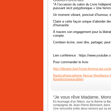
"A l’occasion du salon du Livre Indépenda
puissant récit polyphonique « Une femm
Un moment vibrant, ponctué d’humour, de
Claire a cette façon unique d’aborder de
d’humanité.
À travers son engagement pour la libér
compte.
Combien écrire, oser dire, partager, peut
Lien conférence : https://www.youtu
Pour commander le livre:
http://librairie.bod.fr/une-femme-qui-va-bi
#autricefrancophone
#essai
#resilience
#unefemmequivabien
"Je vous rêve Madame, Monsie
En tournage d'un Nikon, sur le thème la B
compagnie de Jean-Pierre Belissent, dans 
Une rencontre entre deux seniors qui va enj