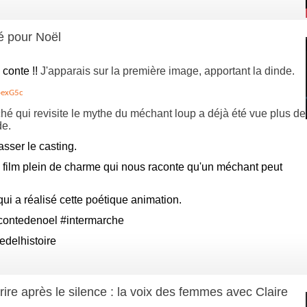
é pour Noël
 conte !!
J'apparais sur la première image, apportant la dinde.
oexG5c
ché qui revisite le mythe du méchant loup a déjà été vue plus de
de.
asser le casting.
 film plein de charme qui nous raconte qu'un méchant peut
ui a réalisé cette poétique animation.
contedenoel
#intermarche
edelhistoire
ire après le silence : la voix des femmes avec Claire