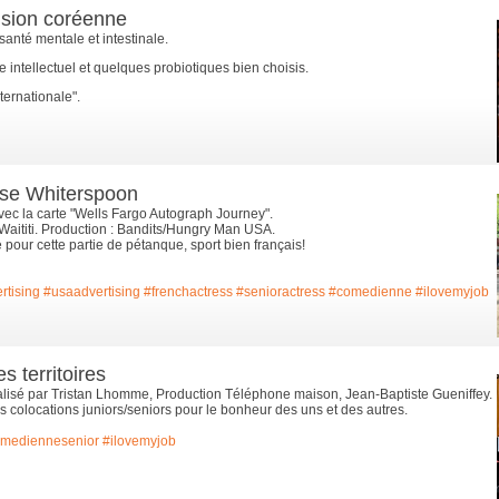
ision coréenne
anté mentale et intestinale.
ice intellectuel et quelques probiotiques bien choisis.
ternationale".
ese Whiterspoon
ec la carte "Wells Fargo Autograph Journey".
aititi. Production : Bandits/Hungry Man USA.
pour cette partie de pétanque, sport bien français!
rtising
#usaadvertising
#frenchactress
#senioractress
#comedienne
#ilovemyjob
 territoires
éalisé par Tristan Lhomme, Production Téléphone maison, Jean-Baptiste Gueniffey.
s colocations juniors/seniors pour le bonheur des uns et des autres.
mediennesenior
#ilovemyjob