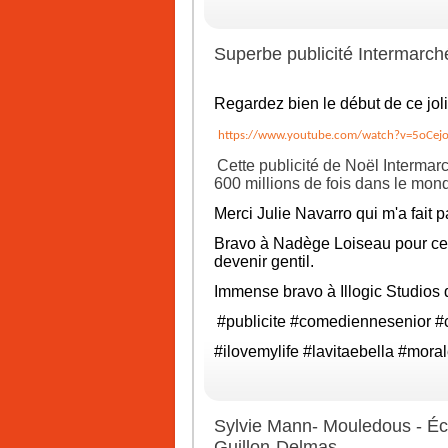
Superbe publicité Intermarch
Regardez bien le début de ce joli
https://www.youtube.com/watch?v=5oCej
Cette publicité de Noël Intermar
600 millions de fois dans le mon
Merci
Julie Navarro
qui m'a fait p
Bravo à
Nadège Loiseau
pour ce
devenir gentil.
Immense bravo à Illogic Studios q
#publicite
#comediennesenior
#
#ilovemylife
#lavitaebella
#moral
Sylvie Mann- Mouledous - Écr
Guillon-Delmas