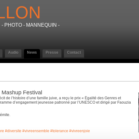
LLON
- PHOTO - MANNEQUIN -
Audio
News
Presse
Contact
 Mashup Festival
t de l’histoire d’une famille juive, a reçu le prix « Égalité des Genres et
rogramme d’engagement jeunesse patronné par l’UNESCO et dirigé par Faouzia
sémite.
ure
#diversite
#vivreensemble
#tolerance
#vivreenjoie